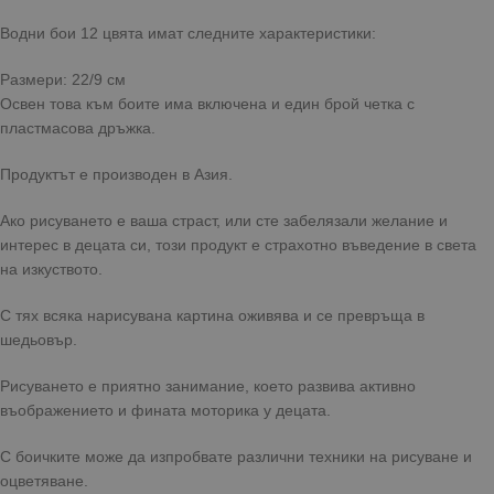
Водни бои 12 цвята имат следните характеристики:
Размери: 22/9 см
Освен това към боите има включена и един брой четка с
пластмасова дръжка.
Продуктът е производен в Азия.
Ако рисуването е ваша страст, или сте забелязали желание и
интерес в децата си, този продукт е страхотно въведение в света
на изкуството.
С тях всяка нарисувана картина оживява и се превръща в
шедьовър.
Рисуването е приятно занимание, което развива активно
въображението и фината моторика у децата.
С боичките може да изпробвате различни техники на рисуване и
оцветяване.