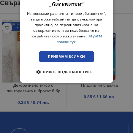
Свързани продукти
„бисквитки“
Използваме различни типове „бисквитки“,
за да може уебсайтът да функционира
правилно, за персонализиране на
Трайно ниска цен
а
съдържанието и за подобряване на
потребителското изживяване.
Научете
повече тук.
ПРИЕМАМ ВСИЧКИ
ВИЖТЕ ПОДРОБНОСТИТЕ
Декоративно тиксо с
Пластилин 8 цвята
ленторезачка и брокат 8 бр
0.85
€
/ 1.66 лв.
0.38
€
/ 0.74 лв.