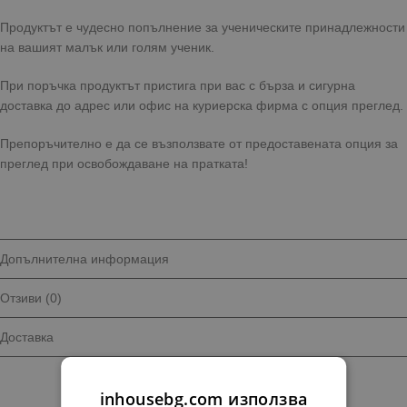
Продуктът е чудесно попълнение за ученическите принадлежности
на вашият малък или голям ученик.
При поръчка продуктът пристига при вас с бърза и сигурна
доставка до адрес или офис на куриерска фирма с опция преглед.
Препоръчително е да се възползвате от предоставената опция за
преглед при освобождаване на пратката!
Допълнителна информация
Отзиви (0)
Доставка
inhousebg.com използва