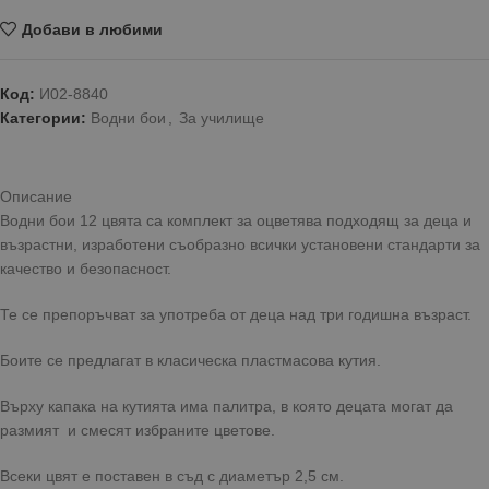
Добави в любими
Код:
И02-8840
Категории:
Водни бои
,
За училище
Описание
Водни бои 12 цвята са комплект за оцветява подходящ за деца и
възрастни, изработени съобразно всички установени стандарти за
качество и безопасност.
Те се препоръчват за употреба от деца над три годишна възраст.
Боите се предлагат в класическа пластмасова кутия.
Върху капака на кутията има палитра, в която децата могат да
размият и смесят избраните цветове.
Всеки цвят е поставен в съд с диаметър 2,5 см.