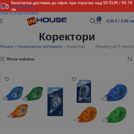
Безплатна доставка до офис при поръчки над 50 EUR / 99.79
Skip to navigation
лв.
Skip to main content
0
0.00
€
/ 0.00 лв
Коректори
Showing all 3 results
Начало
»
Канцеларски материали
»
Коректори
Show sidebar