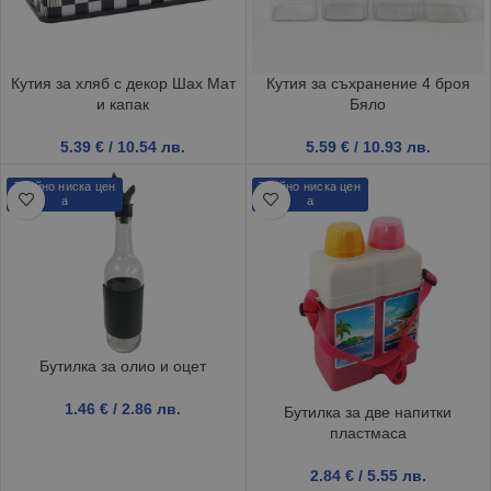
Кутия за хляб с декор Шах Мат
Кутия за съхранение 4 броя
и капак
Бяло
5.39
€
/ 10.54 лв.
5.59
€
/ 10.93 лв.
Трайно ниска цен
Трайно ниска цен
а
а
Бутилка за олио и оцет
1.46
€
/ 2.86 лв.
Бутилка за две напитки
пластмаса
2.84
€
/ 5.55 лв.