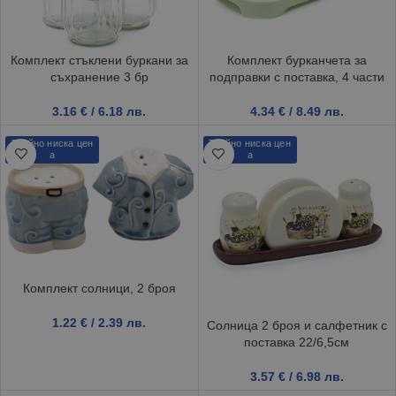
Комплект стъклени буркани за
Комплект бурканчета за
съхранение 3 бр
подправки с поставка, 4 части
3.16
€
/ 6.18 лв.
4.34
€
/ 8.49 лв.
Трайно ниска цен
Трайно ниска цен
а
а
Комплект солници, 2 броя
1.22
€
/ 2.39 лв.
Солница 2 броя и салфетник с
поставка 22/6,5см
3.57
€
/ 6.98 лв.