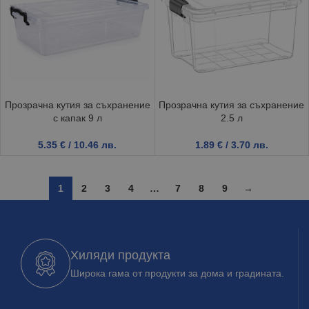
Прозрачна кутия за съхранение
Прозрачна кутия за съхранение
с капак 9 л
2.5 л
5.35
€
/ 10.46 лв.
1.89
€
/ 3.70 лв.
1
2
3
4
…
7
8
9
→
Хиляди продукта
Широка гама от продукти за дома и градината.