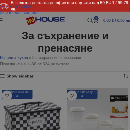
Безплатна доставка до офис при поръчки над 50 EUR / 99.79
Skip to navigation
лв.
Skip to main content
0
0.00
€
/ 0.00 лв
За съхранение и
пренасяне
Начало
»
Кухня
»
За съхранение и пренасяне
Показване на 1–36 от 324 резултата
Show sidebar
Трайно ниска цен
Трайно ниска цен
а
а