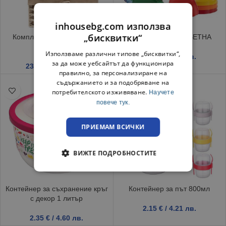
inhousebg.com използва
„бисквитки“
Комплект панери, бежово,
ФУНИЯ Ф15СМ. ЦВЕТНА
34/30/26 см
Използваме различни типове „бисквитки“,
0.59
€
/ 1.15 лв.
за да може уебсайтът да функционира
23.99
€
/ 46.92 лв.
правилно, за персонализиране на
съдържанието и за подобряване на
потребителското изживяване.
Научете
повече тук.
ПРИЕМАМ ВСИЧКИ
ВИЖТЕ ПОДРОБНОСТИТЕ
Контейнер за съхранение кръг
Контейнер за път 800мл
с декор 1 литър
2.15
€
/ 4.21 лв.
2.35
€
/ 4.60 лв.