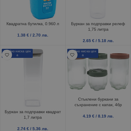
Квадратна бутилка, 0.960 л
Буркан за подправки релеф
1,75 литра
1.38
€
/ 2.70 лв.
2.65
€
/ 5.18 лв.
Трайно ниска цен
Трайно ниска цен
а
а
Стъклени буркани за
съхранение с капак, 4бр
Буркан за подправки квадрат
4.19
€
/ 8.19 лв.
1,7 литра
2.74
€
/ 5.36 лв.