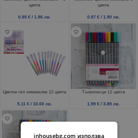
цвята
цвята
0.95
€
/ 1.86 лв.
0.97
€
/ 1.90 лв.
Цветни гел химикалки 12 цвята
Тънкописци 12 цвята
5.11
€
/ 10.00 лв.
1.99
€
/ 3.89 лв.
inhousebg.com използва