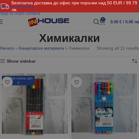
Безплатна доставка до офис при поръчки над 50 EUR / 99.79
Skip to navigation
лв.
Skip to main content
0
0.00
€
/ 0.00 лв
Химикалки
Showing all 11 results
Начало
»
Канцеларски материали
»
Химикалки
Show sidebar
Трайно ниска цен
а