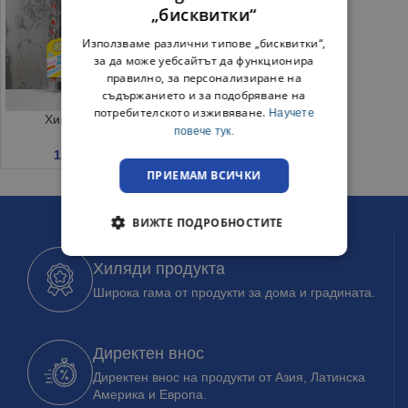
„бисквитки“
Използваме различни типове „бисквитки“,
за да може уебсайтът да функционира
правилно, за персонализиране на
съдържанието и за подобряване на
потребителското изживяване.
Научете
Химикали 12 цвята
повече тук.
1.87
€
/ 3.66 лв.
ПРИЕМАМ ВСИЧКИ
ВИЖТЕ ПОДРОБНОСТИТЕ
Хиляди продукта
Широка гама от продукти за дома и градината.
Директен внос
Директен внос на продукти от Азия, Латинска
Америка и Европа.