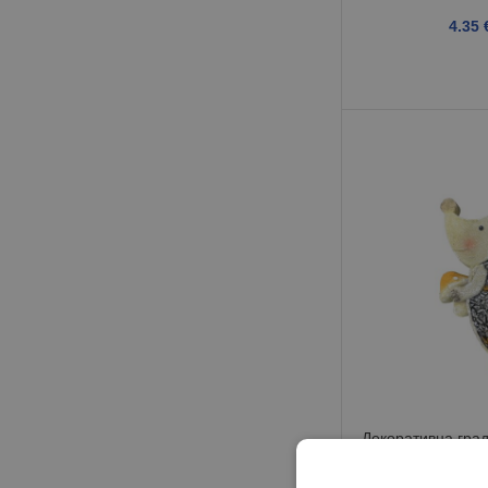
4.35
Декоративна гра
13