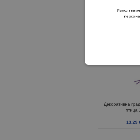
6.40
€
Използваме
персона
Декоративна гра
птица 
13.29