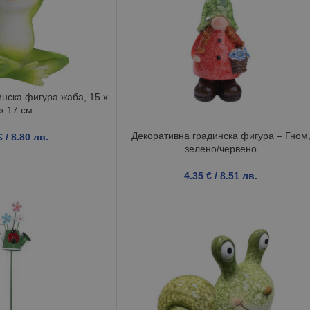
нска фигура жаба, 15 x
 x 17 см
Декоративна градинска фигура – Гном
€
/ 8.80 лв.
зелено/червено
4.35
€
/ 8.51 лв.