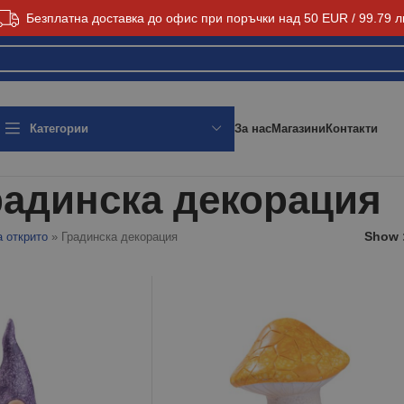
Безплатна доставка до офис при поръчки над 50 EUR / 99.79 л
За нас
Магазини
Контакти
Категории
радинска декорация
Show
а открито
»
Градинска декорация