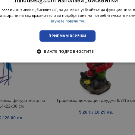
inhousebg.com използва „бисквитки“
/ 12.52 лв.
5.85
€
/ 11.44 лв.
 различни типове „бисквитки“, за да може уебсайтът да функционира п
лизиране на съдържанието и за подобряване на потребителското изж
Научете повече тук.
ПРИЕМАМ ВСИЧКИ
ВИЖТЕ ПОДРОБНОСТИТЕ
динска фигура метална
Градинска декорация джудже 8/7/15 с
14x22x38 см
5.26
€
/ 10.29 лв.
€
/ 26.00 лв.