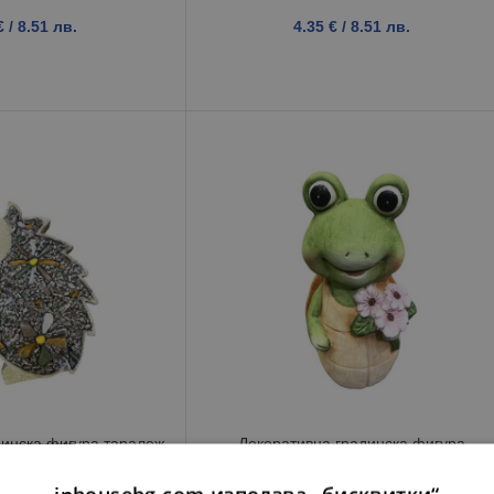
€
/ 8.51 лв.
4.35
€
/ 8.51 лв.
динска фигура таралеж
Декоративна градинска фигура
x4x18 см
костенурка с цвете 11x9x23 см