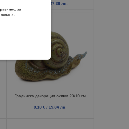
13.99
€
/ 27.36 лв.
равилно, за
ивяване.
м
Градинска декорация охлюв 20/10 см
8.10
€
/ 15.84 лв.