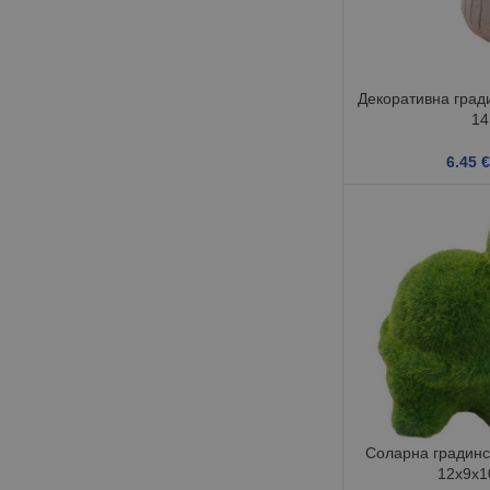
Декоративна гради
14
6.45
€
Соларна градинс
12x9x1