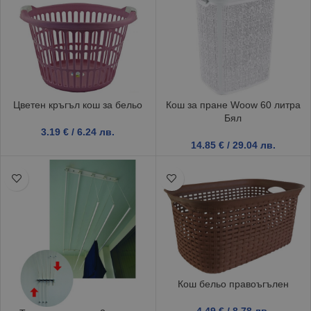
Цветен кръгъл кош за бельо
Кош за пране Woow 60 литра
Бял
3.19
€
/ 6.24 лв.
14.85
€
/ 29.04 лв.
Кош бельо правоъгълен
4.49
€
/ 8.78 лв.