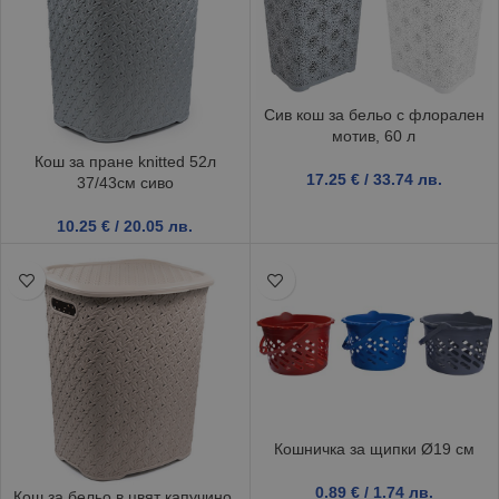
Сив кош за бельо с флорален
мотив, 60 л
Кош за пране knitted 52л
17.25
€
/ 33.74 лв.
37/43см сиво
10.25
€
/ 20.05 лв.
Кошничка за щипки Ø19 см
0.89
€
/ 1.74 лв.
Кош за бельо в цвят капучино,