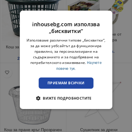
inhousebg.com използва
„бисквитки“
Въже за простиране от
стомана, 10 метра
Използваме различни типове „бисквитки“,
за да може уебсайтът да функционира
Кош за пране вторичен кръг
правилно, за персонализиране на
0.95
€
/ 1.86 лв.
съдържанието и за подобряване на
2.99
€
/ 5.85 лв.
потребителското изживяване.
Научете
повече тук.
ПРИЕМАМ ВСИЧКИ
ВИЖТЕ ПОДРОБНОСТИТЕ
Кош за пране кръг Прозрачен
Сушилник за дрехи