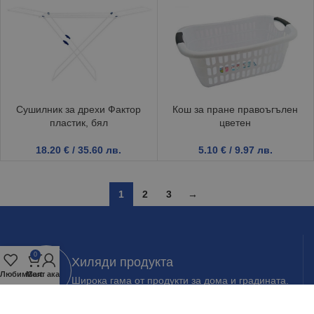
Сушилник за дрехи Фактор
Кош за пране правоъгълен
пластик, бял
цветен
18.20
€
/ 35.60 лв.
5.10
€
/ 9.97 лв.
1
2
3
→
0
Хиляди продукта
Любими
Моят акаунт
Cart
Широка гама от продукти за дома и градината.