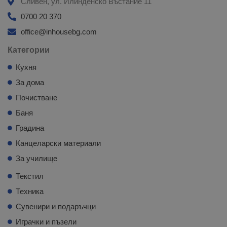
Сливен, ул. Илинденско Въстание 11
0700 20 370
office@inhousebg.com
Категории
Кухня
За дома
Почистване
Баня
Градина
Канцеларски материали
За училище
Текстил
Техника
Сувенири и подаръчци
Играчки и пъзели