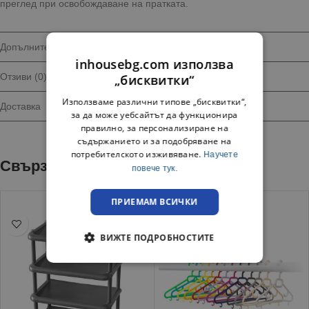
преглед при освобождаване на пратката.
Допълнителна информация
inhousebg.com използва
Отзиви (0)
„бисквитки“
Използваме различни типове „бисквитки“,
Доставка
за да може уебсайтът да функционира
правилно, за персонализиране на
съдържанието и за подобряване на
потребителското изживяване.
Научете
Свързани продукти
повече тук.
ПРИЕМАМ ВСИЧКИ
ВИЖТЕ ПОДРОБНОСТИТЕ