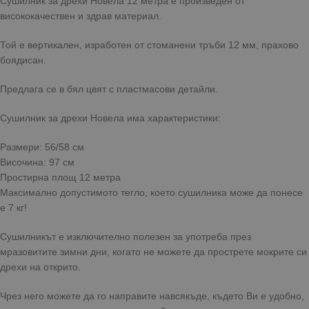
Сушилник за дрехи Новела 12 метра е произведен от
висококачествен и здрав материал.
Той е вертикален, изработен от стоманени тръби 12 мм, прахово
боядисан.
Предлага се в бял цвят с пластмасови детайли.
Сушилник за дрехи Новела има характеристики:
Размери: 56/58 см
Височина: 97 см
Простирна площ 12 метра
Максимално допустимото тегло, което сушилника може да понесе
е 7 кг!
Сушилникът е изключително полезен за употреба през
мразовитите зимни дни, когато не можете да прострете мокрите си
дрехи на открито.
Чрез него можете да го направите навсякъде, където Ви е удобно,