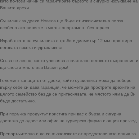
като по-този начин си гарантирате бързото и сигурно изсъхване на
Вашите дрехи.
Сушилник за дрехи Новела ще бъде от изключителна полза
особено ако живеете в малък апартамент без тераса.
Изработката на сушилника с тръби с диаметър 12 мм гарантира
неговата висока издръжливост.
Сгъва се лесно, което улеснява значително неговото съхранение и
ще спести място във Вашия дом!
Големият капацитет от дрехи, който сушилника може да побере
върху себе си дава гаранция, че можете да прострете дрехите на
цялото семейство без да се притеснявате, че мястото няма да Ви
бъде достатъчно.
При поръчка продуктът пристига при вас с бърза и сигурна
доставка до адрес или офис на куриерска фирма с опция преглед.
Препоръчително е да се възползвате от предоставената опция за