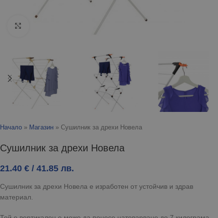
Click to enlarge
Начало
»
Магазин
»
Сушилник за дрехи Новела
Сушилник за дрехи Новела
21.40
€
/ 41.85 лв.
Сушилник за дрехи Новела е изработен от устойчив и здрав
материал.
Той е вертикален е може да понесе натоварване до 7 килограма.