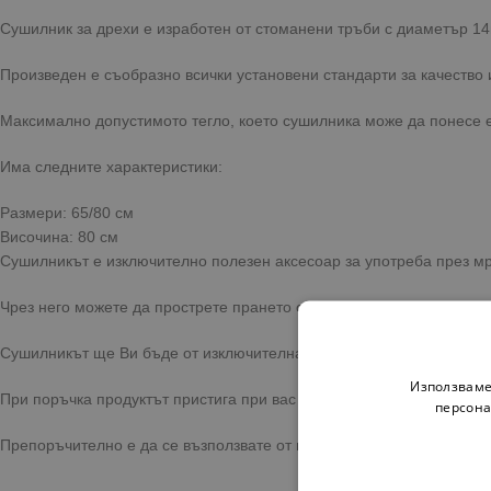
Сушилник за дрехи е изработен от стоманени тръби с диаметър 14
Произведен е съобразно всички установени стандарти за качество 
Максимално допустимото тегло, което сушилника може да понесе е 
Има следните характеристики:
Размери: 65/80 см
Височина: 80 см
Сушилникът е изключително полезен аксесоар за употреба през мра
Чрез него можете да прострете прането си навсякъде, където Ви е 
Сушилникът ще Ви бъде от изключителна полза особено ако живеет
Използваме
При поръчка продуктът пристига при вас с бърза и сигурна достав
персона
Препоръчително е да се възползвате от предоставената опция за 