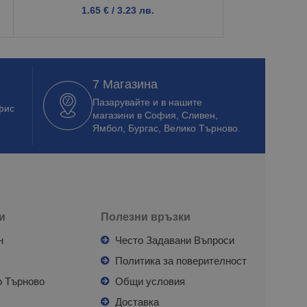
1.65
€
/ 3.23 лв.
1.1
7 Магазина
Пазарувайте и в нашите
фис
магазини в София, Сливен,
Ямбол, Бургас, Велико Търново.
и
Полезни връзки
н
Често Задавани Въпроси
л
Политика за поверителност
о Търново
Общи условия
я
Доставка