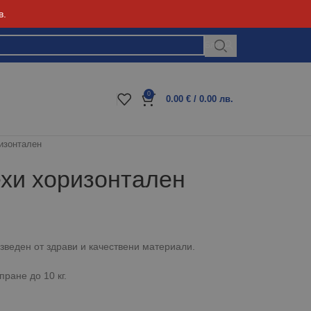
в.
Блог
0
0.00
€
/ 0.00 лв.
изонтален
хи хоризонтален
зведен от здрави и качествени материали.
ране до 10 кг.