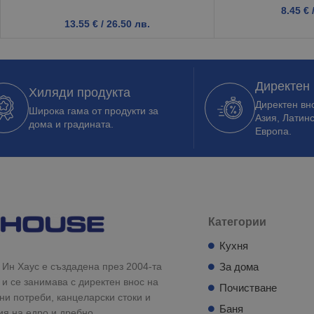
8.45
€
13.55
€
/ 26.50 лв.
Директен
Хиляди продукта
Директен вно
Широка гама от продукти за
Азия, Латин
дома и градината.
Европа.
Категории
Кухня
Ин Хаус е създадена през 2004-та
За дома
 и се занимава с директен внос на
Почистване
и потреби, канцеларски стоки и
Баня
ия на едро и дребно.