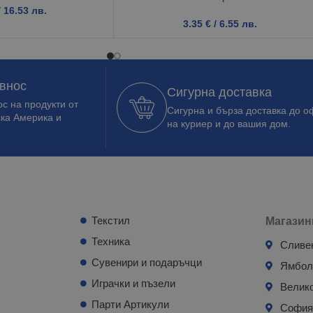
/ 16.53 лв.
3.35
€
/ 6.55 лв.
 внос
Сигурна доставка
с на продукти от
Сигурна и бърза доставка до о
ска Америка и
на куриер и до вашия дом.
Текстил
Магазин
Техника
Сливе
Сувенири и подаръчци
Ямбо
Играчки и пъзели
Велик
Парти Артикули
Софи