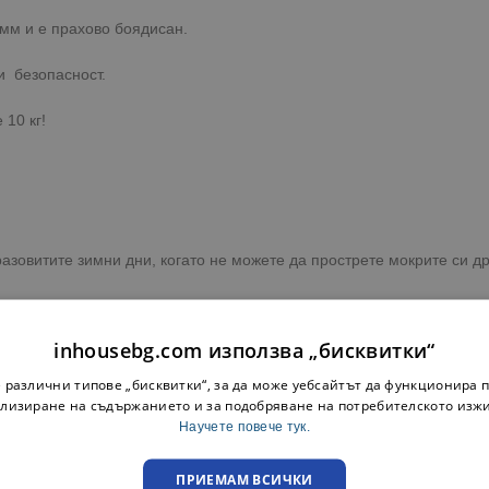
мм и е прахово боядисан.
и безопасност.
10 кг!
зовитите зимни дни, когато не можете да прострете мокрите си др
удобно, като по-този начин си гарантирате бързото и сигурно изсъ
inhousebg.com използва „бисквитки“
е в малък апартамент без тераса.
 различни типове „бисквитки“, за да може уебсайтът да функционира п
ка до адрес или офис на куриерска фирма с опция преглед.
лизиране на съдържанието и за подобряване на потребителското изж
Научете повече тук.
преглед при освобождаване на пратката.
ПРИЕМАМ ВСИЧКИ