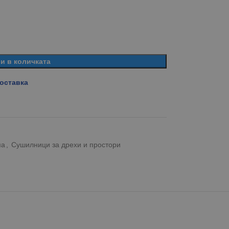
и в количката
доставка
ма
,
Сушилници за дрехи и простори