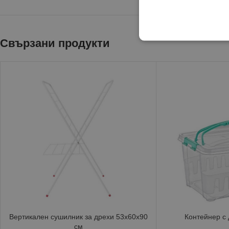
Свързани продукти
Вертикален сушилник за дрехи 53x60x90
Контейнер с 
см