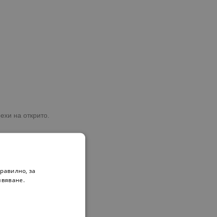
ехи на открито.
хване дрехите.
равилно, за
ивяване.