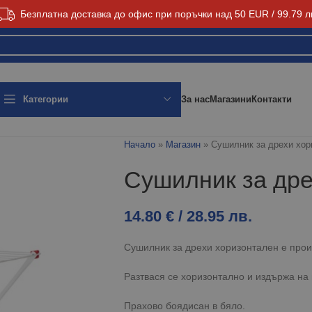
Безплатна доставка до офис при поръчки над 50 EUR / 99.79 л
За нас
Магазини
Контакти
Категории
Начало
»
Магазин
»
Сушилник за дрехи хор
Сушилник за дре
14.80
€
/ 28.95 лв.
Сушилник за дрехи хоризонтален е прои
Разтвася се хоризонтално и издържа на п
Прахово боядисан в бяло.