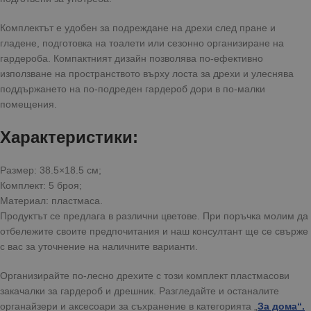
Комплектът е удобен за подреждане на дрехи след пране и
гладене, подготовка на тоалети или сезонно организиране на
гардероба. Компактният дизайн позволява по-ефективно
използване на пространството върху лоста за дрехи и улеснява
поддържането на по-подреден гардероб дори в по-малки
помещения.
Характеристики:
Размер: 38.5×18.5 см;
Комплект: 5 броя;
Материал: пластмаса.
Продуктът се предлага в различни цветове. При поръчка молим да
отбележите своите предпочитания и наш консултант ще се свърже
с вас за уточнение на наличните варианти.
Организирайте по-лесно дрехите с този комплект пластмасови
закачалки за гардероб и дрешник. Разгледайте и останалите
органайзери и аксесоари за съхранение в категорията
„
За дома
“.