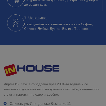
до вашия дом.
7 Магазина
Пазарувайте и в нашите магазини в София,
Сливен, Ямбол, Бургас, Велико Търново.
Фирма Ин Хаус е създадена през 2004-та година и се
занимава с директен внос на домашни потреби, канцеларски
стоки и търговия на едро и дребно.
Сливен, ул. Илинденско Въстание 11