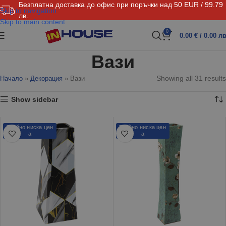
Безплатна доставка до офис при поръчки над 50 EUR / 99.79
Skip to navigation
лв.
Skip to main content
0
0.00
€
/ 0.00 лв
Вази
Showing all 31 results
Начало
»
Декорация
»
Вази
Show sidebar
Трайно ниска цен
Трайно ниска цен
а
а