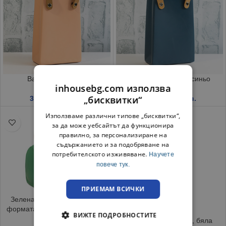
Ваза чанта Банан
Ваза чанта Тъмно синьо
inhousebg.com използва
„бисквитки“
3.59
€
/ 7.02 лв.
3.59
€
/ 7.02 лв.
Използваме различни типове „бисквитки“,
за да може уебсайтът да функционира
правилно, за персонализиране на
съдържанието и за подобряване на
потребителското изживяване.
Научете
повече тук.
ПРИЕМАМ ВСИЧКИ
Зелена керамична ваза във
формата на чанта, 18.5 х 12 х
ВИЖТЕ ПОДРОБНОСТИТЕ
14.3 см
Ваза за цветя 37 см, бяла