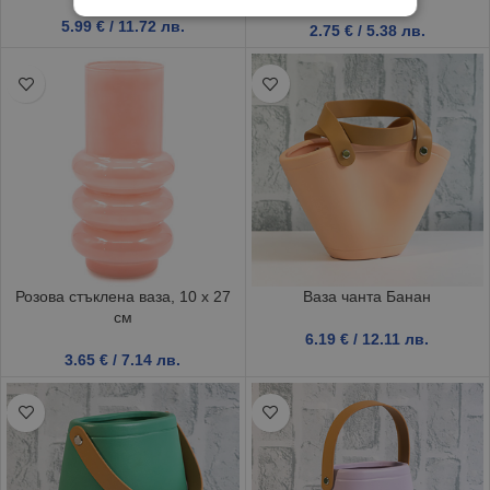
5.99
€
/ 11.72 лв.
2.75
€
/ 5.38 лв.
Розова стъклена ваза, 10 х 27
Ваза чанта Банан
см
6.19
€
/ 12.11 лв.
3.65
€
/ 7.14 лв.