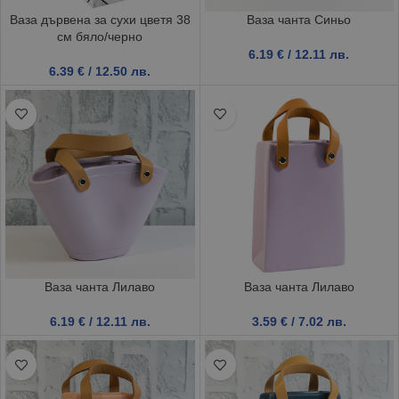
Ваза дървена за сухи цветя 38
Ваза чанта Синьо
см бяло/черно
6.19
€
/ 12.11 лв.
6.39
€
/ 12.50 лв.
Ваза чанта Лилаво
Ваза чанта Лилаво
6.19
€
/ 12.11 лв.
3.59
€
/ 7.02 лв.