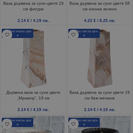
Ваза дървена за сухи цветя 19
Ваза дървена за сухи цветя 58
см фигури
см клонка зелено
2.14
€
/ 4.19 лв.
4.22
€
/ 8.25 лв.
Трайно ниска цен
Трайно ниска цен
а
а
Дървена ваза за сухи цветя
Ваза дървена за сухи цветя 19
„Мрамор“, 19 см
см беж меланж
2.14
€
/ 4.19 лв.
2.14
€
/ 4.19 лв.
Трайно ниска цен
Трайно ниска цен
а
а