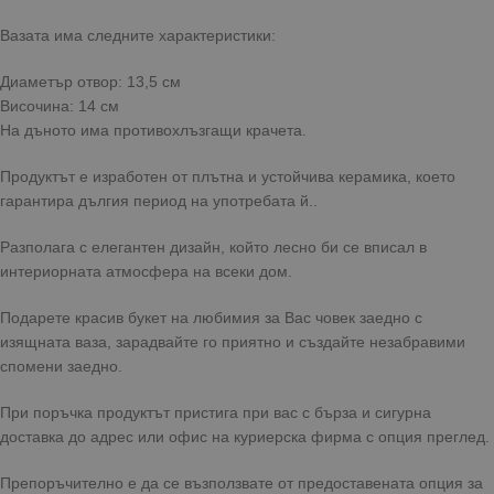
Вазата има следните характеристики:
Диаметър отвор: 13,5 см
Височина: 14 см
На дъното има противохлъзгащи крачета.
Продуктът е изработен от плътна и устойчива керамика, което
гарантира дългия период на употребата й..
Разполага с елегантен дизайн, който лесно би се вписал в
интериорната атмосфера на всеки дом.
Подарете красив букет на любимия за Вас човек заедно с
изящната ваза, зарадвайте го приятно и създайте незабравими
спомени заедно.
При поръчка продуктът пристига при вас с бърза и сигурна
доставка до адрес или офис на куриерска фирма с опция преглед.
Препоръчително е да се възползвате от предоставената опция за