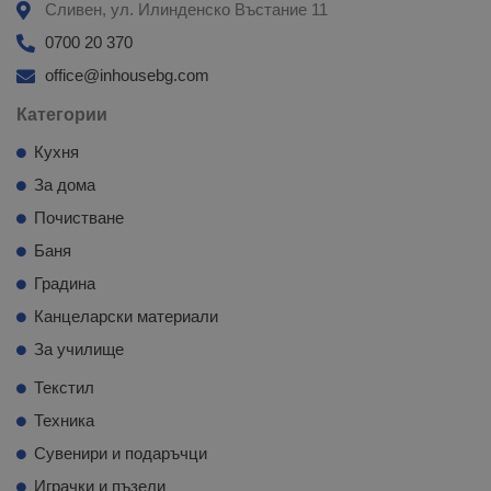
Сливен, ул. Илинденско Въстание 11
0700 20 370
office@inhousebg.com
Категории
Кухня
За дома
Почистване
Баня
Градина
Канцеларски материали
За училище
Текстил
Техника
Сувенири и подаръчци
Играчки и пъзели