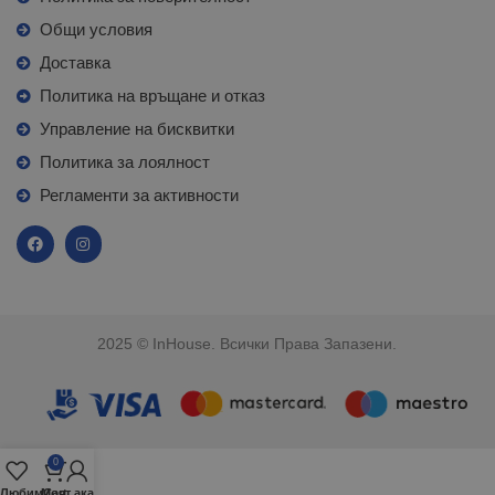
Общи условия
Доставка
Политика на връщане и отказ
Управление на бисквитки
Политика за лоялност
Регламенти за активности
2025 © InHouse. Всички Права Запазени.
0
Любими
Моят акаунт
Cart