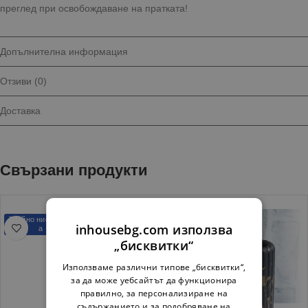
преглед при освобождаване на пратката!
Допълнителна информация
Отзиви (0)
Доставка
Свързани продукти
Трайно ниска цен
Трайно ниска цен
inhousebg.com използва
а
а
„бисквитки“
Използваме различни типове „бисквитки“,
за да може уебсайтът да функционира
правилно, за персонализиране на
съдържанието и за подобряване на