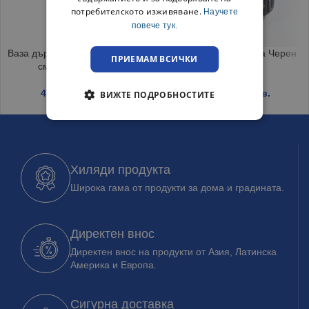
потребителското изживяване.
Научете
повече тук.
Ваза дървена за сухи цветя 58
Ваза с кожена дръжка Черен
ПРИЕМАМ ВСИЧКИ
см клонка зелено
мрамор
4.22
€
/ 8.25 лв.
6.21
€
/ 12.15 лв.
ВИЖТЕ ПОДРОБНОСТИТЕ
Хиляди продукта
Широка гама от продукти за дома и градината.
Директен внос
Директен внос на продукти от Азия, Латинска
Америка и Европа.
Сигурна доставка