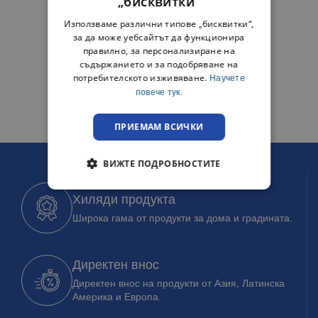
„бисквитки“
Използваме различни типове „бисквитки“,
за да може уебсайтът да функционира
правилно, за персонализиране на
съдържанието и за подобряване на
потребителското изживяване.
Научете
повече тук.
ПРИЕМАМ ВСИЧКИ
ВИЖТЕ ПОДРОБНОСТИТЕ
Хиляди продукта
Широка гама от продукти за дома и градината.
Директен внос
Директен внос на продукти от Азия, Латинска
Америка и Европа.