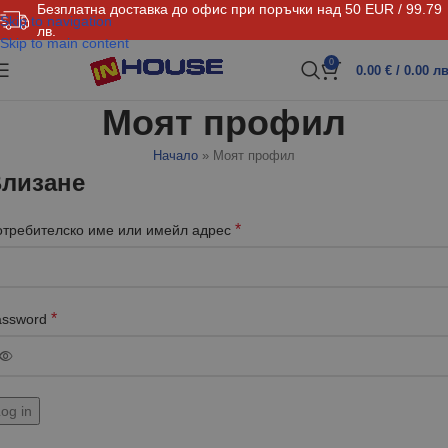
Безплатна доставка до офис при поръчки над 50 EUR / 99.79
Skip to navigation
лв.
Skip to main content
0
0.00
€
/ 0.00 лв
Моят профил
Начало
»
Моят профил
лизане
*
отребителско име или имейл адрес
*
assword
og in