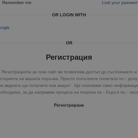
Remember me
Lost your passwo
OR LOGIN WITH
oogle
OR
Регистрация
Регистрацията за този сайт ви позволява достъп до състоянието и
сторията на вашата поръчка. Просто попълнете полетата по - долу
ие веднага ще получите нов акаунт . Ще поискаме само информаци
обходима, за да направим процеса на покупка по - бърз и по - лес
Регистриране