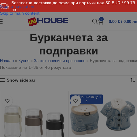
Безплатна доставка до офис при поръчки над 50 EUR / 99.79
Skip to navigation
лв.
Skip to main content
0
0.00
€
/ 0.00 лв
Бурканчета за
подправки
Начало
»
Кухня
»
За съхранение и пренасяне
»
Бурканчета за подправки
Показване на 1–36 от 46 резултата
Show sidebar
Трайно ниска цен
а