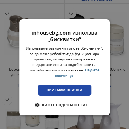
inhousebg.com използва
„бисквитки“
Използваме различни типове „бисквитки“,
за да може уебсайтът да функционира
правилно, за персонализиране на
съдържанието и за подобряване на
Бурканче за подправки с
Буркан за подправки 380 мл с
потребителското изживяване.
Научете
дозиращ капак 245 мл
дозиращ капак
повече тук.
1.20
€
/ 2.35 лв.
1.25
€
/ 2.44 лв.
ПРИЕМАМ ВСИЧКИ
ВИЖТЕ ПОДРОБНОСТИТЕ