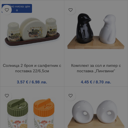
Трайно ниска цен
а
Солница 2 броя и салфетник с
Комплект за сол и пипер с
поставка 22/6,5см
поставка „Пингвини“
3.57
€
/ 6.98 лв.
4.45
€
/ 8.70 лв.