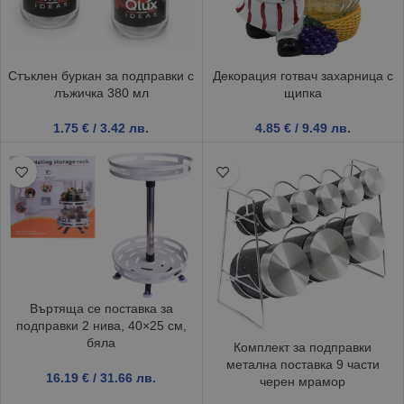
Стъклен буркан за подправки с
Декорация готвач захарница с
лъжичка 380 мл
щипка
1.75
€
/ 3.42 лв.
4.85
€
/ 9.49 лв.
Въртяща се поставка за
подправки 2 нива, 40×25 см,
бяла
Комплект за подправки
метална поставка 9 части
16.19
€
/ 31.66 лв.
черен мрамор