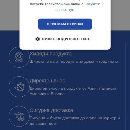
потребителското изживяване.
Научете
повече тук.
ПРИЕМАМ ВСИЧКИ
ВИЖТЕ ПОДРОБНОСТИТЕ
Хиляди продукта
Широка гама от продукти за дома и градината.
Директен внос
Директен внос на продукти от Азия, Латинска
Америка и Европа.
Сигурна доставка
Сигурна и бърза доставка до офис на куриер и
до вашия дом.