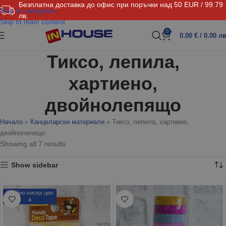
Безплатна доставка до офис при поръчки над 50 EUR / 99.79
Skip to navigation
лв.
Skip to main content
0
0.00
€
/ 0.00 лв
Тиксо, лепила,
хартиено,
двойнолепящо
Начало
»
Канцеларски материали
»
Тиксо, лепила, хартиено,
двойнолепящо
Showing all 7 results
Show sidebar
Трайно ниска цен
а