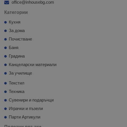
office@inhousebg.com
Категории
Кухня
За дома
Почистване
Баня
Градина
Канцеларски материали
За училище
Текстил
Техника
Сувенири и подаръчци
Играчки и пъзели
Парти Артикули
Полезни връзки