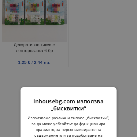
Декоративно тиксо с
ленторезачка 6 бр
1.25
€
/ 2.44 лв.
inhousebg.com използва
„бисквитки“
Използваме различни типове „бисквитки“,
за да може уебсайтът да функционира
правилно, за персонализиране на
съдържанието и за подобряване на