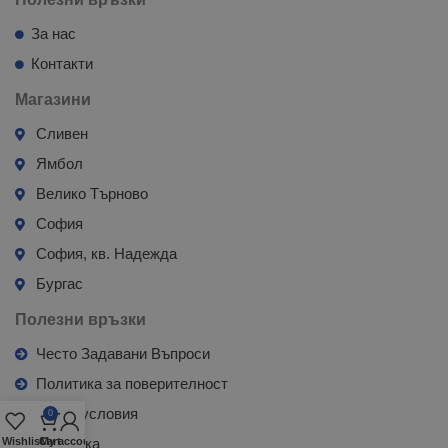
За нас
Контакти
Магазини
Сливен
Ямбол
Велико Търново
София
София, кв. Надежда
Бургас
Полезни връзки
Често Задавани Въпроси
Политика за поверителност
Общи условия
0
Wishlist
Cart
My account
Доставка