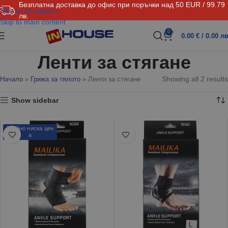
Безплатна доставка до офис при поръчки над 50 EUR / 99.79
Skip to navigation
лв.
Skip to main content
0
0.00
€
/ 0.00 лв
Ленти за стягане
Showing all 2 results
Начало
»
Грижа за тялото
»
Ленти за стягане
Show sidebar
Трайно ниска цен
а