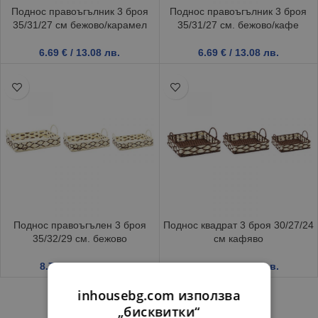
Поднос правоъгълник 3 броя
Поднос правоъгълник 3 броя
35/31/27 см бежово/карамел
35/31/27 см. бежово/кафе
6.69
€
/ 13.08 лв.
6.69
€
/ 13.08 лв.
Поднос правоъгълен 3 броя
Поднос квадрат 3 броя 30/27/24
35/32/29 см. бежово
см кафяво
8.75
€
/ 17.11 лв.
9.15
€
/ 17.90 лв.
inhousebg.com използва
„бисквитки“