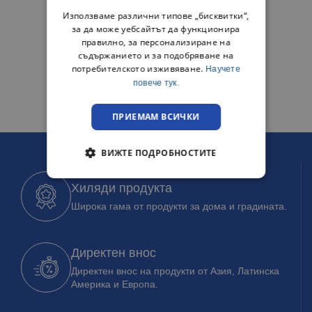
Използваме различни типове „бисквитки“,
за да може уебсайтът да функционира
правилно, за персонализиране на
съдържанието и за подобряване на
потребителското изживяване.
Научете
повече тук.
ПРИЕМАМ ВСИЧКИ
ВИЖТЕ ПОДРОБНОСТИТЕ
Хиляди продукта
Широка гама от продукти за дома и градината.
Директен внос
Директен внос на продукти от Азия, Латинска
Америка и Европа.