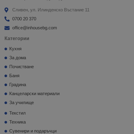
Сливен, ул. Илинденско Въстание 11
0700 20 370
office@inhousebg.com
Категории
Кухня
За дома
Почистване
Баня
Градина
Канцеларски материали
За училище
Текстил
Техника
Сувенири и подаръчци