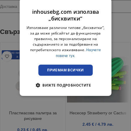
Доставка
inhousebg.com използва
„бисквитки“
Използваме различни типове „бисквитки“,
Свързани продукти
за да може уебсайтът да функционира
правилно, за персонализиране на
съдържанието и за подобряване на
потребителското изживяване.
Научете
Трайно ниска цен
Трайно ниска цен
повече тук.
а
а
ПРИЕМАМ ВСИЧКИ
ВИЖТЕ ПОДРОБНОСТИТЕ
Пластмасова палитра за
Несесер Strawberry or Cactus
рисуване
2.45
€
/ 4.79 лв.
0.23
€
/ 0.45 лв.