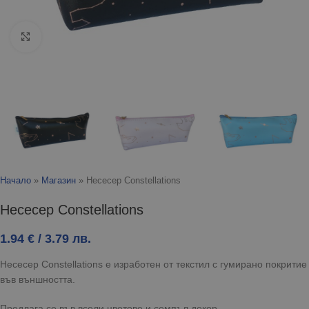
Click to enlarge
Начало
»
Магазин
»
Несесер Constellations
Несесер Constellations
1.94
€
/ 3.79 лв.
Несесер Constellations е изработен от текстил с гумирано покритие
във външността.
Предлага се във всели цветове и семпъл декор.