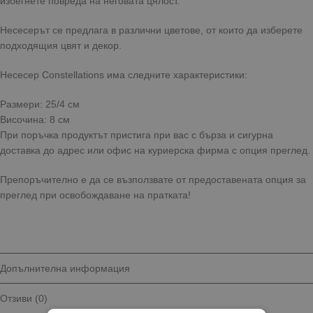
избегнете повреда на неговата цялост.
Несесерът се предлага в различни цветове, от които да изберете
подходящия цвят и декор.
Несесер Constellations има следните характеристики:
Размери: 25/4 см
Височина: 8 см
При поръчка продуктът пристига при вас с бърза и сигурна
доставка до адрес или офис на куриерска фирма с опция преглед.
Препоръчително е да се възползвате от предоставената опция за
преглед при освобождаване на пратката!
Допълнителна информация
Отзиви (0)