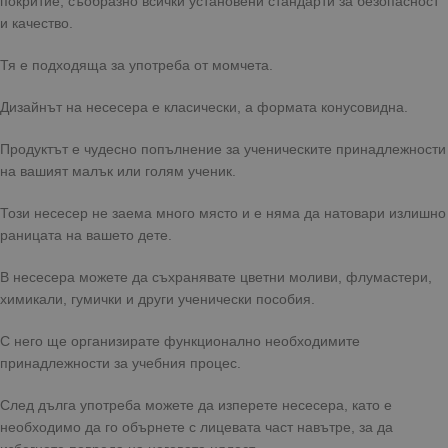
покритие, съобразно всички установени стандарти за безопасност
и качество.
Тя е подходяща за употреба от момчета.
Дизайнът на несесера е класически, а формата конусовидна.
Продуктът е чудесно попълнение за ученическите принадлежности
на вашият малък или голям ученик.
Този несесер не заема много място и е няма да натовари излишно
раницата на вашето дете.
В несесера можете да съхранявате цветни моливи, флумастери,
химикали, гумички и други ученически пособия.
С него ще организирате функционално необходимите
принадлежности за учебния процес.
След дълга употреба можете да изперете несесера, като е
необходимо да го обърнете с лицевата част навътре, за да