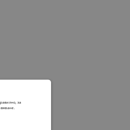
омента!
равилно, за
ивяване.