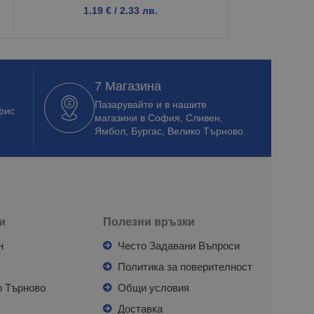
1.19
€
/ 2.33 лв.
4.1
7 Магазина
Пазарувайте и в нашите
фис
магазини в София, Сливен,
Ямбол, Бургас, Велико Търново.
и
Полезни връзки
н
Често Задавани Въпроси
л
Политика за поверителност
о Търново
Общи условия
я
Доставка