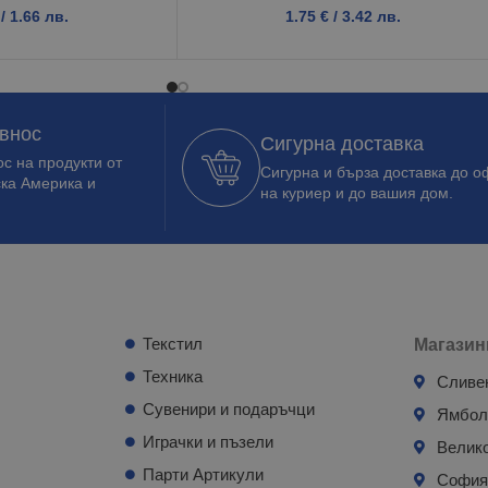
/ 1.66 лв.
1.75
€
/ 3.42 лв.
 внос
Сигурна доставка
с на продукти от
Сигурна и бърза доставка до о
ска Америка и
на куриер и до вашия дом.
Текстил
Магазин
Техника
Сливе
Сувенири и подаръчци
Ямбо
Играчки и пъзели
Велик
Парти Артикули
Софи