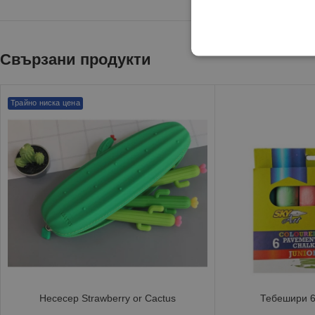
Свързани продукти
Трайно ниска цена
Несесер Strawberry or Cactus
Тебешири 6