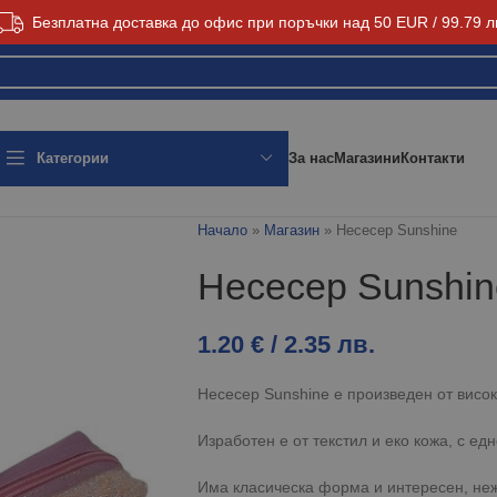
Безплатна доставка до офис при поръчки над 50 EUR / 99.79 л
За нас
Магазини
Контакти
Категории
Начало
»
Магазин
»
Несесер Sunshine
Несесер Sunshin
1.20
€
/ 2.35 лв.
Несесер Sunshine е произведен от висо
Изработен е от текстил и еко кожа, с ед
Има класическа форма и интересен, неж