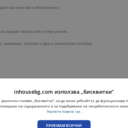
рти за качество и безопасност.
на вашият малък или голям ученик.
 химикали, гумички и други ученически пособия.
с Вас за уточнение на цветът на продукта, който е наличен към м
inhousebg.com използва „бисквитки“
ка до адрес или офис на куриерска фирма с опция преглед.
 различни типове „бисквитки“, за да може уебсайтът да функционира п
преглед при освобождаване на пратката.
лизиране на съдържанието и за подобряване на потребителското изж
Научете повече тук.
ПРИЕМАМ ВСИЧКИ