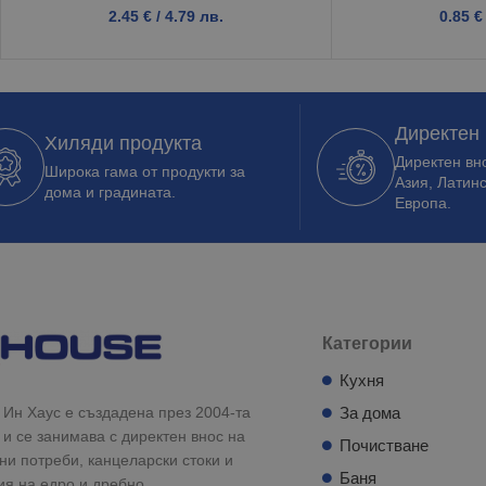
2.45
€
/ 4.79 лв.
0.85
€
Директен
Хиляди продукта
Директен вно
Широка гама от продукти за
Азия, Латин
дома и градината.
Европа.
Категории
Кухня
Ин Хаус е създадена през 2004-та
За дома
 и се занимава с директен внос на
Почистване
и потреби, канцеларски стоки и
Баня
ия на едро и дребно.