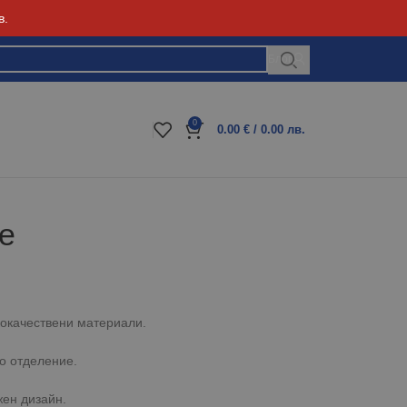
в.
Блог
0
0.00
€
/ 0.00 лв.
e
кокачествени материали.
но отделение.
ен дизайн.