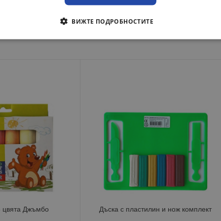
ВИЖТЕ ПОДРОБНОСТИТЕ
 цвята Джъмбо
Дъска с пластилин и нож комплект