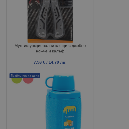
Мултифункционални клещи с джобно
ножче и калъф
7.56
€
/ 14.79 лв.
Трайно ниска цена