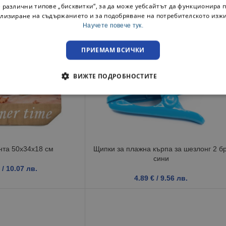
 различни типове „бисквитки“, за да може уебсайтът да функционира п
лизиране на съдържанието и за подобряване на потребителското изж
Научете повече тук.
ПРИЕМАМ ВСИЧКИ
ВИЖТЕ ПОДРОБНОСТИТЕ
нта 50x34x18 см
Щипки за плажна кърпа за шезлонг 2 бр
сини
/ 10.07 лв.
4.89
€
/ 9.56 лв.