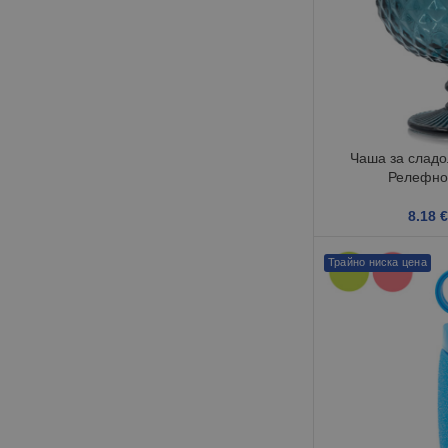
Чаша за сладо
Релефно
8.18
€
Трайно ниска цена