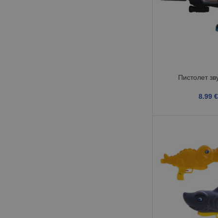
Пистолет зв
8.99
€