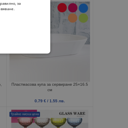
равилно, за
ивяване.
,
Пластмасова купа за сервиране 25×16.5
см
0.79
€
/ 1.55 лв.
Трайно ниска цена