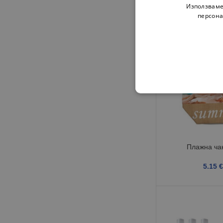
Използваме
персона
Плажна ча
5.15
€