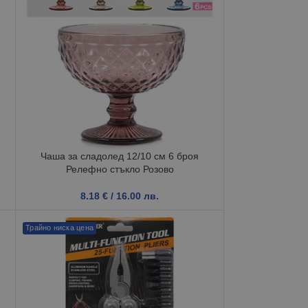
a
Чаша за сладолед 12/10 см 6 броя
Релефно стъкло Розово
8.18
€
/ 16.00 лв.
Трайно ниска цена