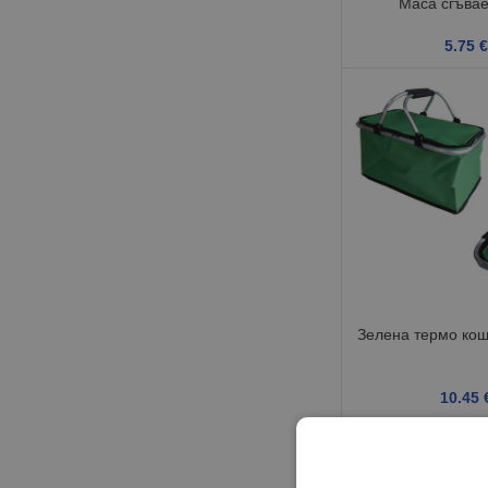
Маса сгъвае
5.75
Зелена термо кошн
10.45