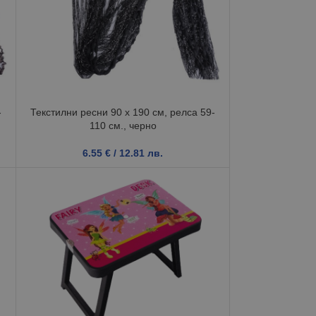
-
Текстилни ресни 90 х 190 см, релса 59-
110 см., черно
6.55
€
/ 12.81 лв.