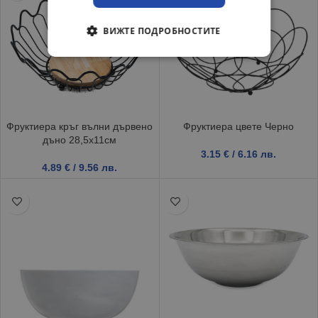
ВИЖТЕ ПОДРОБНОСТИТЕ
Фруктиера кръг вълни дървено
Фруктиера цвете Черно
дъно 28,5х11см
3.15
€
/ 6.16 лв.
4.89
€
/ 9.56 лв.