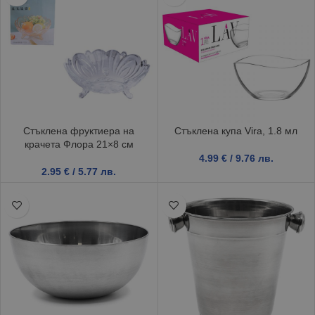
Стъклена фруктиера на
Стъклена купа Vira, 1.8 мл
крачета Флора 21×8 см
4.99
€
/ 9.76 лв.
2.95
€
/ 5.77 лв.