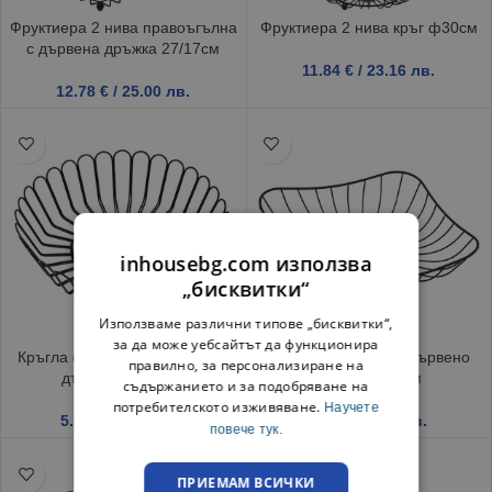
Фруктиера 2 нива правоъгълна
Фруктиера 2 нива кръг ф30см
с дървена дръжка 27/17см
11.84
€
/ 23.16 лв.
12.78
€
/ 25.00 лв.
inhousebg.com използва
„бисквитки“
Използваме различни типове „бисквитки“,
за да може уебсайтът да функционира
Кръгла фруктиера с дървено
Фруктиера квадрат дървено
правилно, за персонализиране на
дъно, 28.5 х 7 см
дъно 28,5х7см
съдържанието и за подобряване на
потребителското изживяване.
Научете
5.57
€
/ 10.89 лв.
2.79
€
/ 5.46 лв.
повече тук.
ПРИЕМАМ ВСИЧКИ