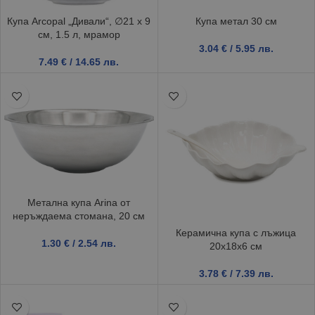
Купа Arcopal „Дивали“, ∅21 х 9
Купа метал 30 см
см, 1.5 л, мрамор
3.04
€
/ 5.95 лв.
7.49
€
/ 14.65 лв.
Метална купа Arina от
неръждаема стомана, 20 см
Керамична купа с лъжица
1.30
€
/ 2.54 лв.
20x18x6 см
3.78
€
/ 7.39 лв.