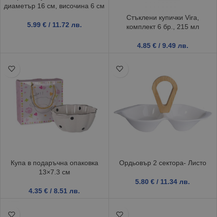
диаметър 16 см, височина 6 см
Стъклени купички Vira,
5.99
€
/ 11.72 лв.
комплект 6 бр., 215 мл
4.85
€
/ 9.49 лв.
Купа в подаръчна опаковка
Ордьовър 2 сектора- Листо
13×7.3 см
5.80
€
/ 11.34 лв.
4.35
€
/ 8.51 лв.