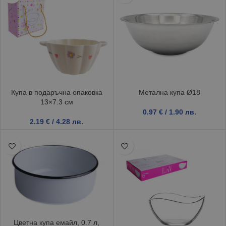
Купа в подаръчна опаковка
Метална купа Ø18
13×7.3 см
0.97
€
/ 1.90 лв.
2.19
€
/ 4.28 лв.
Цветна купа емайл, 0.7 л,