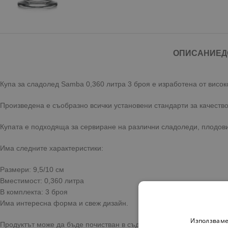
ОПИСАНИЕ
Д
Купа за сладолед Samba 0,360 литра 3 броя
е изработена от висок
Произведена е съобразно всички установени стандарти за качество
Купата е подходяща за сервиране на различни сладоледи, плодови
Има следните характеристики:
Размери: 9,5/10 см
Вместимост: 0,360 литра
В комплекта: 3 броя
Има интересна форма и свеж дизайн.
Използваме
Продуктът може да бъде почистван в съдомиялна машина.