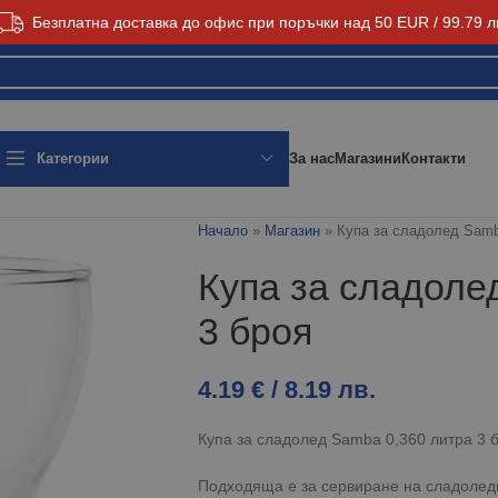
Безплатна доставка до офис при поръчки над 50 EUR / 99.79 л
За нас
Магазини
Контакти
Категории
Начало
»
Магазин
»
Купа за сладолед Samb
Купа за сладоле
3 броя
4.19
€
/ 8.19 лв.
Купа за сладолед Samba 0,360 литра 3 б
Подходяща е за сервиране на сладоледи