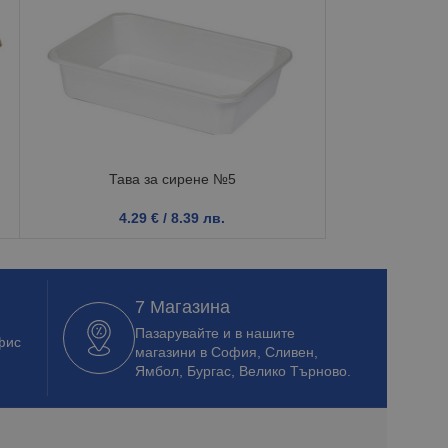
Тава за сирене №5
Мал
4.29
€
/ 8.39 лв.
0.5
7 Магазина
Пазарувайте и в нашите
фис
магазини в София, Сливен,
Ямбол, Бургас, Велико Търново.