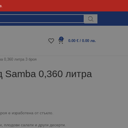
в.
Блог
0
0.00
€
/ 0.00 лв.
a 0,360 литра 3 броя
д Samba 0,360 литра
роя е изработена от стъкло.
, плодови салати и други десерти.