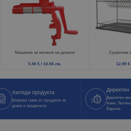
Машинка за мелене на домати
Сушилник з
5.40
€
/ 10.56 лв.
12.99
€
Директен
Хиляди продукта
Директен вно
Широка гама от продукти за
Азия, Латин
дома и градината.
Европа.