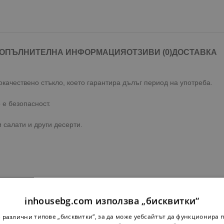
ОПЪЛНИТЕЛНА ИНФОРМАЦИЯ
ОТЗИВИ (0)
ДОСТАВКА
окачествено стъкло, което гарантира дълъг период на употреба.
 е безопасност.
 салати и други десерти.
inhousebg.com използва „бисквитки“
 различни типове „бисквитки“, за да може уебсайтът да функционира п