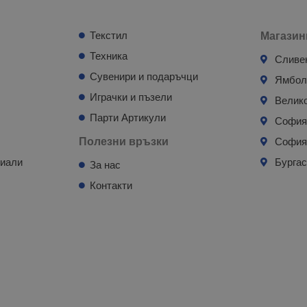
Текстил
Магазин
Техника
Сливе
Сувенири и подаръчци
Ямбо
Играчки и пъзели
Велик
Парти Артикули
Софи
Полезни връзки
София
риали
Бурга
За нас
Контакти