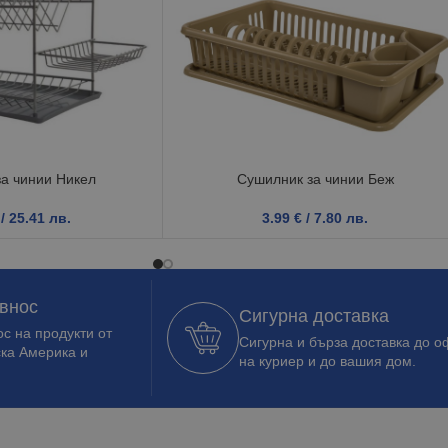
а чинии Никел
Сушилник за чинии Беж
/ 25.41 лв.
3.99
€
/ 7.80 лв.
 внос
Сигурна доставка
с на продукти от
Сигурна и бърза доставка до о
ска Америка и
на куриер и до вашия дом.