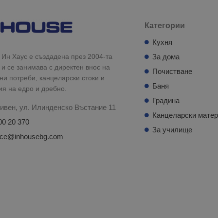
Категории
Кухня
Ин Хаус е създадена през 2004-та
За дома
 и се занимава с директен внос на
Почистване
и потреби, канцеларски стоки и
Баня
ия на едро и дребно.
Градина
ивен, ул. Илинденско Въстание 11
Канцеларски мате
00 20 370
За училище
fice@inhousebg.com