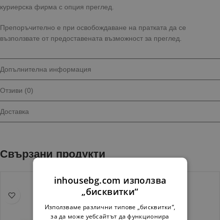
куриерска фирма с опция преглед.
Препоръчително е при освобождаване на пратката да се
възползвате от предоставената възможност за преглед.
Допълнителна информация
Отзиви (0)
Доставка
Свързани продукти
inhousebg.com използва
„бисквитки“
Използваме различни типове „бисквитки“,
за да може уебсайтът да функционира