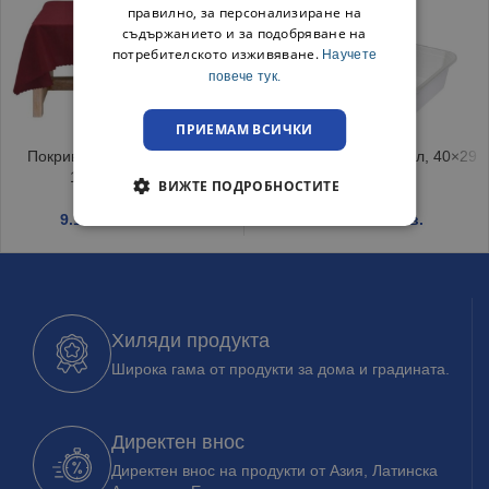
правилно, за персонализиране на
съдържанието и за подобряване на
потребителското изживяване.
Научете
повече тук.
ПРИЕМАМ ВСИЧКИ
Покривка за маса Тринити
Пластмасова тава 7.3 л, 40×29
150/220 Бордо
см
ВИЖТЕ ПОДРОБНОСТИТЕ
9.19
€
/ 17.97 лв.
3.39
€
/ 6.63 лв.
Хиляди продукта
Широка гама от продукти за дома и градината.
Директен внос
Директен внос на продукти от Азия, Латинска