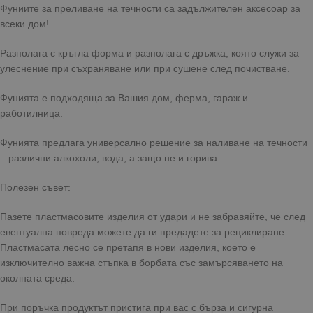
Фуниите за преливане на течности са задължителен аксесоар за
всеки дом!
Разполага с кръгла форма и разполага с дръжка, която служи за
улеснение при съхраняване или при сушене след почистване.
Фунията е подходяща за Вашия дом, ферма, гараж и
работилница.
Фунията предлага универсално решение за наливане на течности
– различни алкохоли, вода, а защо не и горива.
Полезен съвет:
Пазете пластмасовите изделия от удари и не забравяйте, че след
евентуална повреда можете да ги предадете за рециклиране.
Пластмасата лесно се претапя в нови изделия, което е
изключително важна стъпка в борбата със замърсяването на
околната среда.
При поръчка продуктът пристига при вас с бърза и сигурна