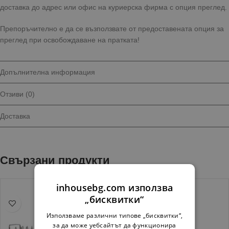
доставка до адрес или офис на куриерска фирма с опция преглед.
Препоръчително е да се възползвате от предоставената опция за
преглед при освобождаване на пратката!
Допълнителна информация
Отзиви (0)
Доставка
Свързани продукти
inhousebg.com използва
„бисквитки“
Използваме различни типове „бисквитки“,
за да може уебсайтът да функционира