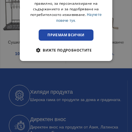
правилно, за персонализиране на
съдържанието и за подобряване на
потребителското изживяване.
Научете
повече тук.
ПРИЕМАМ ВСИЧКИ
Сушилник за чинии Никел
Орехомелачка с бурканче
ВИЖТЕ ПОДРОБНОСТИТЕ
10.99
€
/ 21.49 лв.
3.59
€
/ 7.02 лв.
Хиляди продукта
Широка гама от продукти за дома и градината.
Директен внос
Директен внос на продукти от Азия, Латинска