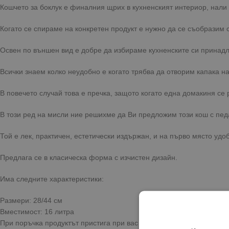
Кошчето за боклук е финалния щрих в кухненският интериор, нали
Когато се спираме на конкретен продукт е нужно да се съобразим 
Освен по външен вид е добре да избираме кухненските си принадле
Всички знаем колко неудобно е когато трябва да отворим капака на
В повечето случай това е пречка, защото когато една домакиня се 
В този ред на мисли ние решихме да Ви предложим този кош с пед
Той е лек, практичен, естетически издържан, и на първо място удо
Предлага се в класическа форма с изчистен дизайн.
Има следните характеристики:
Размери: 28/44 см
Вместимост: 16 литра
При поръчка продуктът пристига при вас с бърза и сигурна достав