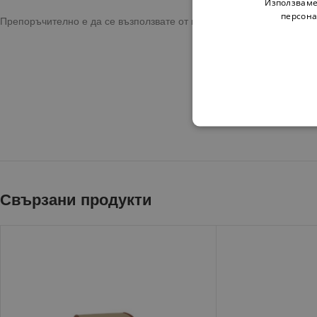
Използваме
персона
Препоръчително е да се възползвате от предоставената опция за 
Свързани продукти