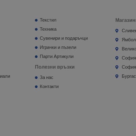
Текстил
Магазин
Техника
Сливе
Сувенири и подаръчци
Ямбо
Играчки и пъзели
Велик
Парти Артикули
Софи
Полезни връзки
София
риали
Бурга
За нас
Контакти