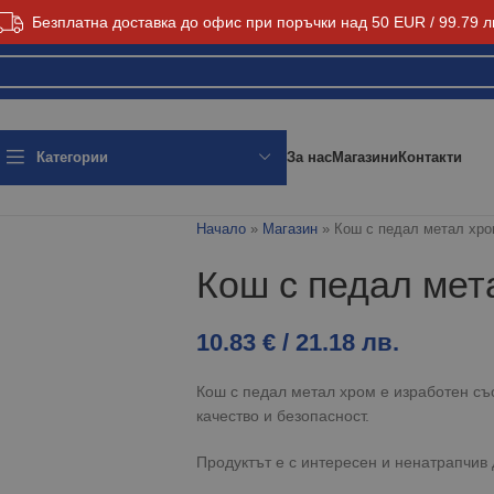
Безплатна доставка до офис при поръчки над 50 EUR / 99.79 л
За нас
Магазини
Контакти
Категории
Начало
»
Магазин
»
Кош с педал метал хро
Кош с педал мет
10.83
€
/ 21.18 лв.
Кош с педал метал хром е изработен съ
качество и безопасност.
Продуктът е с интересен и ненатрапчив 