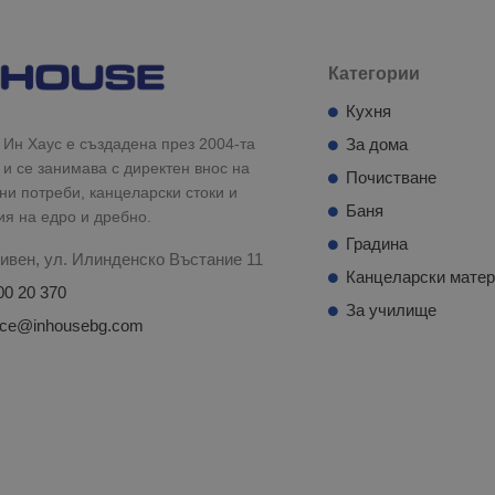
Категории
Кухня
Ин Хаус е създадена през 2004-та
За дома
 и се занимава с директен внос на
Почистване
и потреби, канцеларски стоки и
Баня
ия на едро и дребно.
Градина
ивен, ул. Илинденско Въстание 11
Канцеларски мате
00 20 370
За училище
fice@inhousebg.com