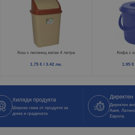
Кош с люлеещ капак 4 литра
Кофа с к
1.75
€
/ 3.42 лв.
1.95
€
Директен
Хиляди продукта
Директен вно
Широка гама от продукти за
Азия, Латин
дома и градината.
Европа.