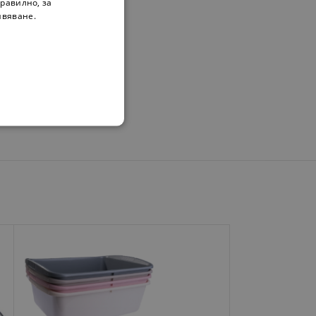
равилно, за
ивяване.