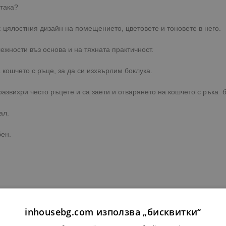
 така?
с цялостния дизайн на помещението, цветовете и тоновете в него.
жности въз основа и на тяхната практичност.
 кошчето с ръце, за да си изхвърлим боклука.
развихри често ръцете и са заети и отварянето на кошчето с ръка 
ал.
бен.
inhousebg.com използва „бисквитки“
ка до адрес или офис на куриерска фирма с опция преглед.