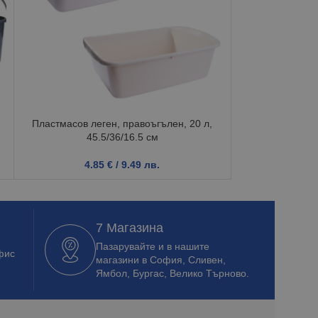
Пластмасов леген, правоъгълен, 20 л,
КОФА 
45.5/36/16.5 см
0.9
4.85
€
/ 9.49 лв.
7 Магазина
Пазарувайте и в нашите
фис
магазини в София, Сливен,
Ямбол, Бургас, Велико Търново.