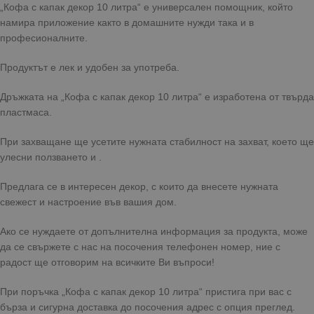
„Кофа с капак декор 10 литра“ е универсален помощник, който
намира приложение както в домашните нужди така и в
професионалните.
Продуктът е лек и удобен за употреба.
Дръжката на „Кофа с капак декор 10 литра“ е изработена от твърда
пластмаса.
При захващане ще усетите нужната стабилност на захват, което ще
улесни ползването и .
Предлага се в интересен декор, с които да внесете нужната
свежест и настроение във вашия дом.
Ако се нуждаете от допълнителна информация за продукта, може
да се свържете с нас на посочения телефонен номер, ние с
радост ще отговорим на всичките Ви въпроси!
При поръчка „Кофа с капак декор 10 литра“ пристига при вас с
бърза и сигурна доставка до посочения адрес с опция преглед.