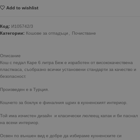
Add to wishlist
Код:
И105742/3
Категории:
Кошове за отпадъци
,
Почистване
Описание
Кош с педал Каре 6 литра Беж е изработен от висококачествена
пластмаса, съобразно всички установени стандарти за качество и
безопасност.
Произведен е в Турция.
Кошчето за боклук е финалния щрих в кухненският интериор.
Той има изчистен дизайн и класически люлеещ капак и би паснал
на всеки интериор.
Освен по външен вид е добре да избираме кухненските си