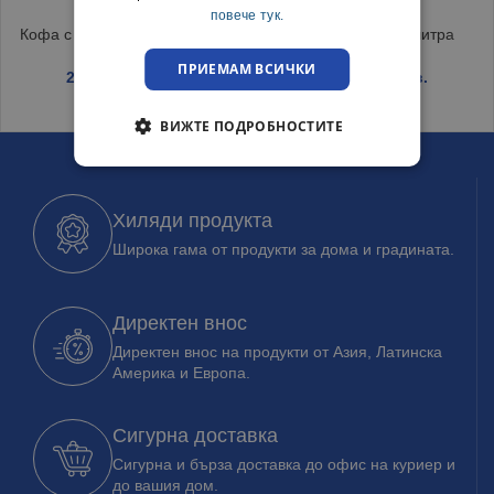
повече тук.
Кофа с цедка Сиво 10 литра
Кофа вторична 5 литра
ПРИЕМАМ ВСИЧКИ
2.10
€
/ 4.11 лв.
0.85
€
/ 1.66 лв.
ВИЖТЕ ПОДРОБНОСТИТЕ
Хиляди продукта
Широка гама от продукти за дома и градината.
Директен внос
Директен внос на продукти от Азия, Латинска
Америка и Европа.
Сигурна доставка
Сигурна и бърза доставка до офис на куриер и
до вашия дом.