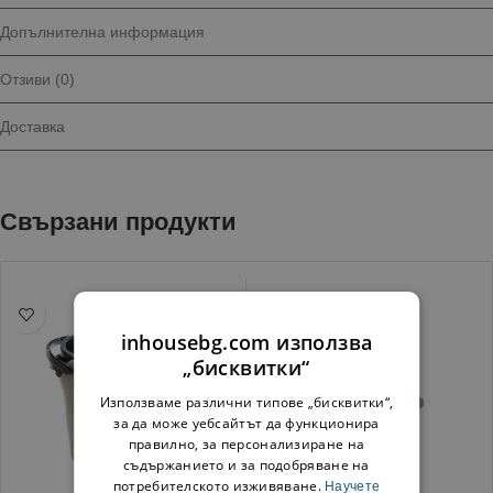
Допълнителна информация
Отзиви (0)
Доставка
Свързани продукти
inhousebg.com използва
„бисквитки“
Използваме различни типове „бисквитки“,
за да може уебсайтът да функционира
правилно, за персонализиране на
съдържанието и за подобряване на
потребителското изживяване.
Научете