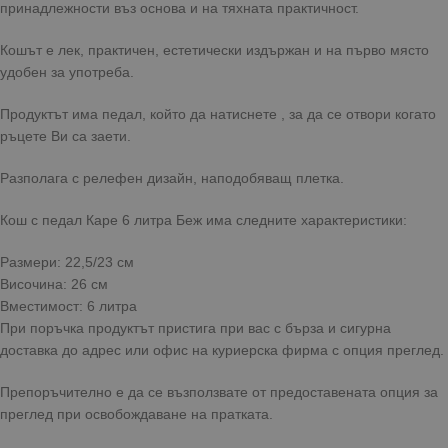
принадлежности въз основа и на тяхната практичност.
Кошът е лек, практичен, естетически издържан и на първо място
удобен за употреба.
Продуктът има педал, който да натиснете , за да се отвори когато
ръцете Ви са заети.
Разполага с релефен дизайн, наподобяващ плетка.
Кош с педал Каре 6 литра Беж има следните характеристики:
Размери: 22,5/23 см
Височина: 26 см
Вместимост: 6 литра
При поръчка продуктът пристига при вас с бърза и сигурна
доставка до адрес или офис на куриерска фирма с опция преглед.
Препоръчително е да се възползвате от предоставената опция за
преглед при освобождаване на пратката.