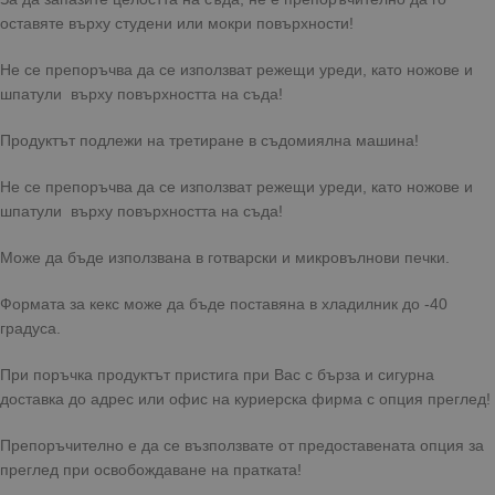
оставяте върху студени или мокри повърхности!
Не се препоръчва да се използват режещи уреди, като ножове и
шпатули върху повърхността на съда!
Продуктът подлежи на третиране в съдомиялна машина!
Не се препоръчва да се използват режещи уреди, като ножове и
шпатули върху повърхността на съда!
Може да бъде използвана в готварски и микровълнови печки.
Формата за кекс може да бъде поставяна в хладилник до -40
градуса.
При поръчка продуктът пристига при Вас с бърза и сигурна
доставка до адрес или офис на куриерска фирма с опция преглед!
Препоръчително е да се възползвате от предоставената опция за
преглед при освобождаване на пратката!