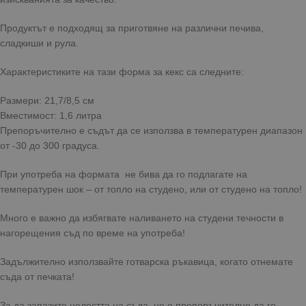
Продуктът е подходящ за приготвяне на различни печива,
сладкиши и рула.
Характеристиките на тази форма за кекс са следните:
Размери: 21,7/8,5 см
Вместимост: 1,6 литра
Препоръчително е съдът да се използва в температурен диапазон
от -30 до 300 градуса.
При употреба на формата не бива да го подлагате на
температурен шок – от топло на студено, или от студено на топло!
Много е важно да избягвате наливането на студени течности в
нагорещения съд по време на употреба!
Задължително използвайте готварска ръкавица, когато отнемате
съда от печката!
За да запазите целостта на съда, не е препоръчително да го