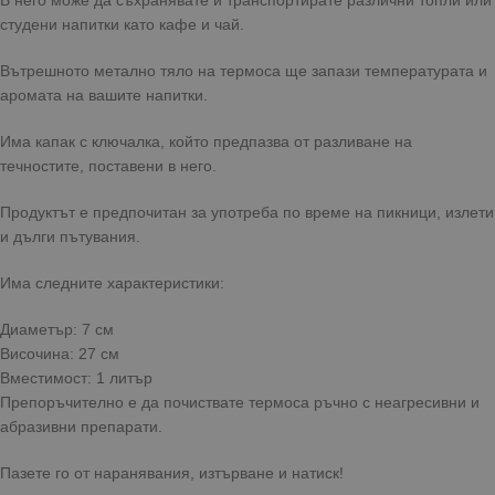
В него може да съхранявате и транспортирате различни топли или
студени напитки като кафе и чай.
Вътрешното метално тяло на термоса ще запази температурата и
аромата на вашите напитки.
Има капак с ключалка, който предпазва от разливане на
течностите, поставени в него.
Продуктът е предпочитан за употреба по време на пикници, излети
и дълги пътувания.
Има следните характеристики:
Диаметър: 7 см
Височина: 27 см
Вместимост: 1 литър
Препоръчително е да почиствате термоса ръчно с неагресивни и
абразивни препарати.
Пазете го от наранявания, изтърване и натиск!