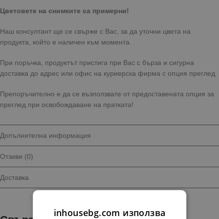
Цветовете на снимките са примерни!
Наш консултант ще се свърже с Вас, за да уточни цвета на
продукта, който е наличен към момента.
При поръчка, продуктът пристига при Вас с бърза и сигурна
доставка до адрес или офис на куриерска фирма с опция преглед.
Препоръчително е да се възползвате от предоставената опция за
преглед при освобождаване на пратката!
Допълнителна информация
Отзиви (0)
Доставка
inhousebg.com използва