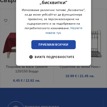
Свързани продукти
„бисквитки“
Използваме различни типове „бисквитки“,
за да може уебсайтът да функционира
правилно, за персонализиране на
съдържанието и за подобряване на
потребителското изживяване.
Научете
повече тук.
ПРИЕМАМ ВСИЧКИ
ВИЖТЕ ПОДРОБНОСТИТЕ
Покривка за маса Тринити
Сушилник за чинии Никел
120/150 Бордо
10.99
€
/ 21.49 лв.
6.45
€
/ 12.62 лв.