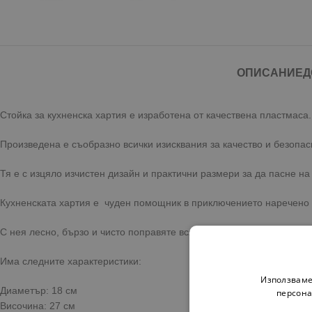
ОПИСАНИЕ
Д
Стойка за кухненска хартия е изработена от качествена пластмаса.
Произведена е съобразно всички изисквания за качество и безопас
Тя е с изцяло изчистен дизайн и практични размери за да пасне на
Кухненската хартия е чуден помощник в приключението наречено к
С нея лесно, бързо и чисто поправяте всяка грешка в кухнята!
Има следните характеристики:
Използваме
Диаметър: 18 см
персона
Височина: 27 см