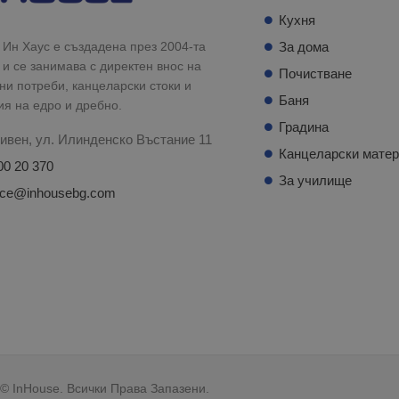
Кухня
Ин Хаус е създадена през 2004-та
За дома
 и се занимава с директен внос на
Почистване
и потреби, канцеларски стоки и
Баня
ия на едро и дребно.
Градина
ивен, ул. Илинденско Въстание 11
Канцеларски мате
00 20 370
За училище
fice@inhousebg.com
© InHouse. Всички Права Запазени.