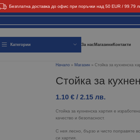
Безплатна доставка до офис при поръчки над 50 EUR / 99.79 л
За нас
Магазини
Контакти
Категории
Начало
»
Магазин
»
Стойка за кухненска ха
Стойка за кухне
1.10
€
/ 2.15 лв.
Стойка за кухненска хартия е изработен
качество и безопасност.
С нея лесно, бързо и чисто поправяте в
си хартия.