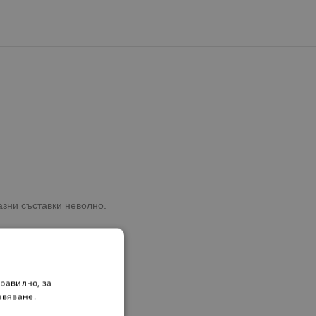
зни съставки неволно.
равилно, за
ивяване.