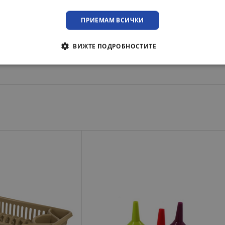
 с Вас относно наличните цветове.
ПРИЕМАМ ВСИЧКИ
ка до адрес или офис на куриерска фирма с опция преглед!
ВИЖТЕ ПОДРОБНОСТИТЕ
преглед при освобождаване на пратката!