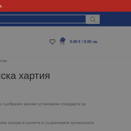
в.
Блог
0
0.00
€
/ 0.00 лв.
ртия
нска хартия
а съобразно всички установени стандарти за
сяка грешка в кухнята и съхранявате кухненската