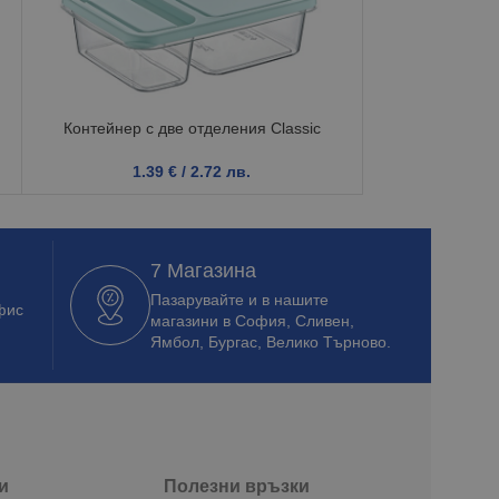
Контейнер с две отделения Classic
Пластмасова
1.39
€
/ 2.72 лв.
3.3
7 Магазина
Пазарувайте и в нашите
фис
магазини в София, Сливен,
Ямбол, Бургас, Велико Търново.
и
Полезни връзки