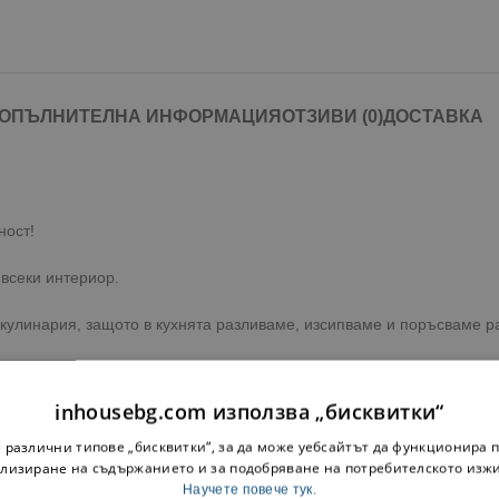
ОПЪЛНИТЕЛНА ИНФОРМАЦИЯ
ОТЗИВИ (0)
ДОСТАВКА
ност!
 всеки интериор.
улинария, защото в кухнята разливаме, изсипваме и поръсваме ра
inhousebg.com използва „бисквитки“
 различни типове „бисквитки“, за да може уебсайтът да функционира п
лизиране на съдържанието и за подобряване на потребителското изж
Научете повече тук.