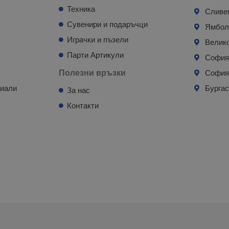
Техника
Сливе
Сувенири и подаръчци
Ямбо
Играчки и пъзели
Велик
Парти Артикули
Софи
Полезни връзки
София
риали
Бурга
За нас
Контакти