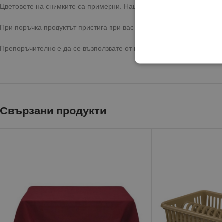
Цветовете на снимките са примерни. Наш консултант ще се свърже
При поръчка продуктът пристига при вас с бърза и сигурна достав
Препоръчително е да се възползвате от предоставената опция за 
Свързани продукти