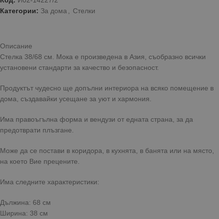
Код:
И02-14227/2
Категории:
За дома
,
Стелки
Описание
Стелка 38/68 см. Мока е произведена в Азия, съобразно всички
установени стандарти за качество и безопасност.
Продуктът чудесно ще допълни интериора на всяко помещение в
дома, създавайки усещане за уют и хармония.
Има правоъгълна форма и вендузи от едната страна, за да
предотврати плъзгане.
Може да се постави в коридора, в кухнята, в банята или на място,
на което Вие прецените.
Има следните характеристики:
Дължина: 68 см
Ширина: 38 см