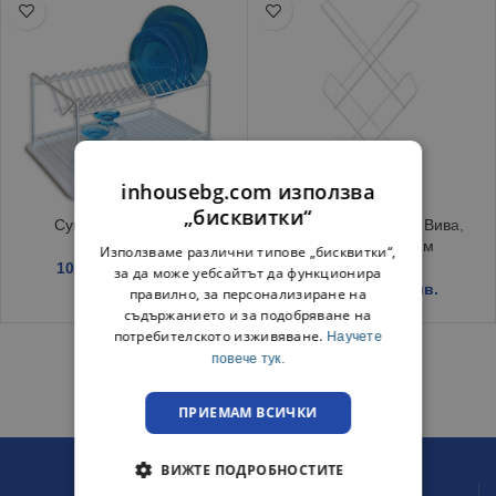
inhousebg.com използва
„бисквитки“
Сушилник за чинии
Сушилник за дрехи Вива,
вертикален, 14 м
Използваме различни типове „бисквитки“,
10.40
€
/ 20.34 лв.
за да може уебсайтът да функционира
19.99
€
/ 39.10 лв.
правилно, за персонализиране на
съдържанието и за подобряване на
потребителското изживяване.
Научете
повече тук.
ПРИЕМАМ ВСИЧКИ
ВИЖТЕ ПОДРОБНОСТИТЕ