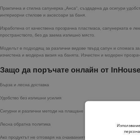
Практична и стилна сапунерка „Анса“, създадена да осигури удобст
интериорни стилове и аксесоари за баня.
Изработена от качествена прозрачна пластмаса, сапунерката е лек
пространството, без да заема излишно място.
Моделът е подходящ за различни видове твърд сапун и спомага за
изчистена и модерна визия на банята. Изчистен и модерен прозра
Защо да поръчате онлайн от
InHous
Бърза и лесна доставка
Удобство без излишни усилия
Сигурни и различни методи на плащане
Лесна обратна политика
Използваме
персона
Ако продуктът не отговаря на очакванията ви, имате опция за връ