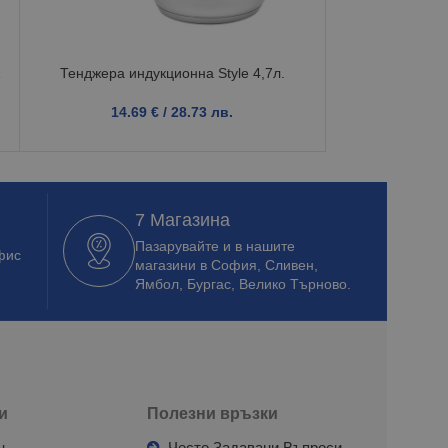
Купа 
1.1
1
Тенджера индукционна Style 4,7л.
14.69
€
/ 28.73 лв.
7 Магазина
Пазарувайте и в нашите
фис
магазини в София, Сливен,
Ямбол, Бургас, Велико Търново.
и
Полезни връзки
н
Често Задавани Въпроси