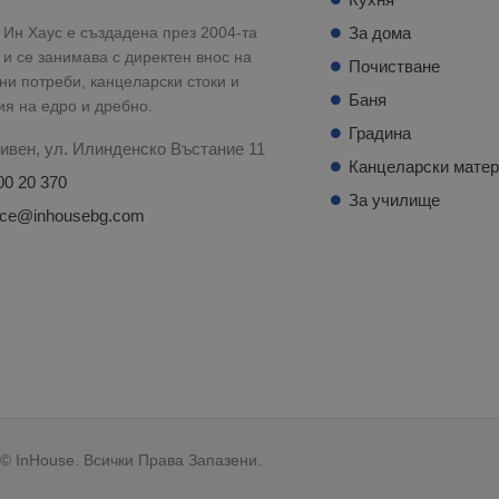
Ин Хаус е създадена през 2004-та
За дома
 и се занимава с директен внос на
Почистване
и потреби, канцеларски стоки и
Баня
ия на едро и дребно.
Градина
ивен, ул. Илинденско Въстание 11
Канцеларски мате
00 20 370
За училище
fice@inhousebg.com
© InHouse. Всички Права Запазени.