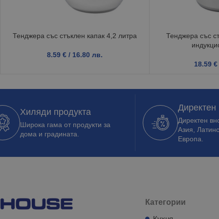
Тенджера със стъклен капак 4,2 литра
Тенджера със ст
индукци
8.59
€
/ 16.80 лв.
18.59
€
Директен
Хиляди продукта
Директен вно
Широка гама от продукти за
Азия, Латин
дома и градината.
Европа.
Категории
Кухня