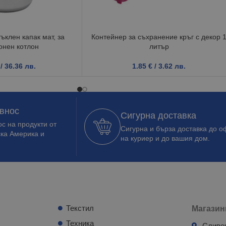
ъклен капак мат, за
Контейнер за съхранение кръг с декор 
онен котлон
литър
/ 36.36 лв.
1.85
€
/ 3.62 лв.
 внос
Сигурна доставка
с на продукти от
Сигурна и бърза доставка до о
ска Америка и
на куриер и до вашия дом.
Текстил
Магазин
Техника
Сливе