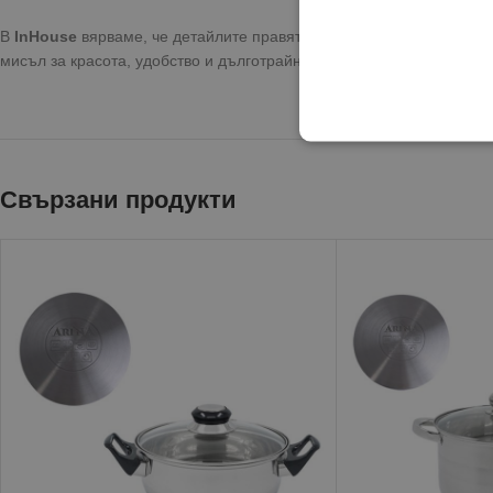
В
InHouse
вярваме, че детайлите правят разликата. От елегантни 
мисъл за красота, удобство и дълготрайност. Нашата цел е да пред
Свързани продукти