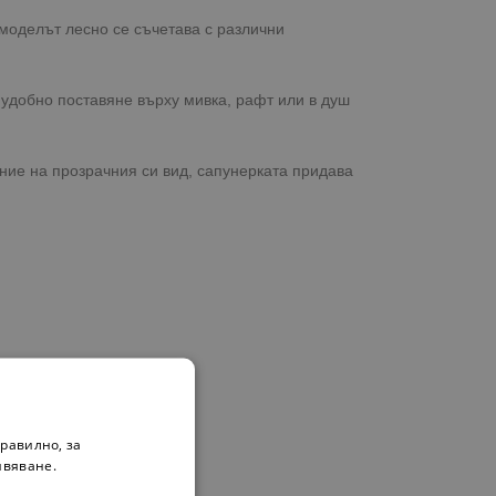
 моделът лесно се съчетава с различни
 удобно поставяне върху мивка, рафт или в душ
ние на прозрачния си вид, сапунерката придава
равилно, за
ивяване.