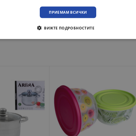
стъклени чаши и изискани купи до декоративни градински фигури и 
ПРИЕМАМ ВСИЧКИ
лагаме продукти, които не просто служат на своето предназначение
ВИЖТЕ ПОДРОБНОСТИТЕ