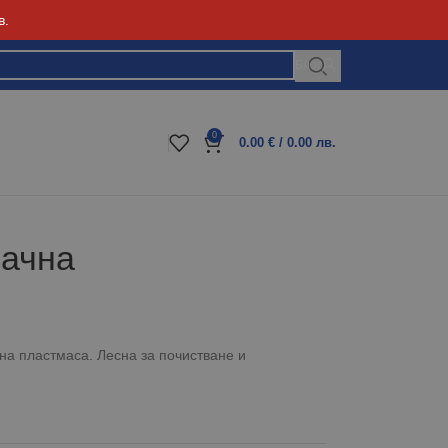
в.
Блог
0
0.00
€
/ 0.00 лв.
рачна
на пластмаса. Лесна за почистване и