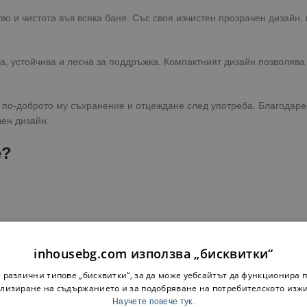
во и чистота във всяка баня. Със своя изчистен прозрачен дизайн,
а, устойчива и лесна за поддръжка. Компактният дизайн позволява
 по-доброто му съхранение и отцеждане след употреба. Благодаре
чен дизайн.
e
?
inhousebg.com използва „бисквитки“
 различни типове „бисквитки“, за да може уебсайтът да функционира п
лизиране на съдържанието и за подобряване на потребителското изж
щане или замяна по лесна и удобна процедура.
Научете повече тук.