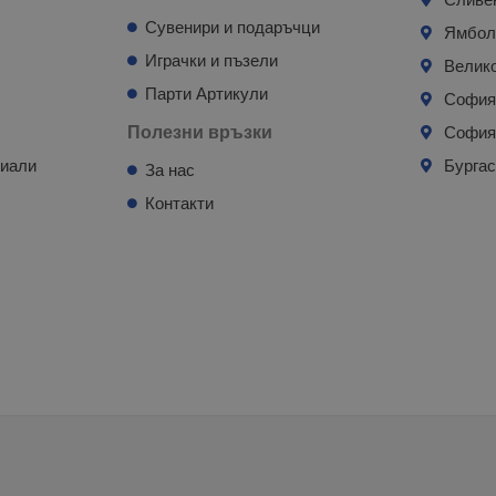
Сувенири и подаръчци
Ямбо
Играчки и пъзели
Велик
Парти Артикули
Софи
Полезни връзки
София
риали
Бурга
За нас
Контакти