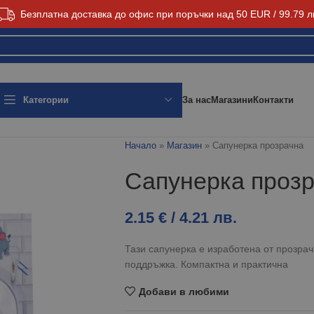
Безплатна доставка до офис при поръчки над 50 EUR / 99.79 л
За нас
Магазини
Контакти
Категории
Начало
»
Магазин
»
Сапунерка прозрачна
Сапунерка проз
2.15
€
/ 4.21 лв.
Тази сапунерка е изработена от прозрач
поддръжка. Компактна и практична
Добави в любими