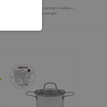
практични аксесоари, всеки артикул е избран с
, а вдъхновяват и радват всеки ден.