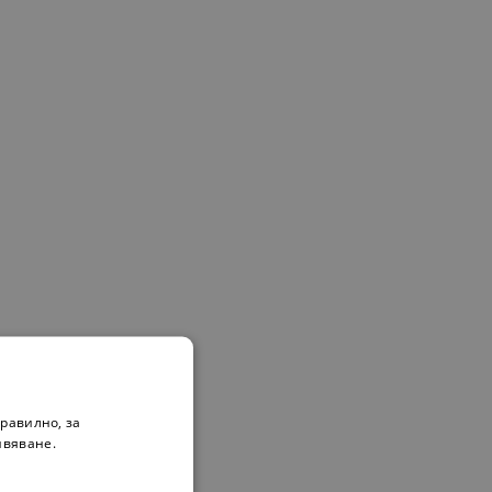
равилно, за
ивяване.