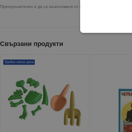
Препоръчително е да се възползвате от предоставената опция за 
Свързани продукти
Трайно ниска цена