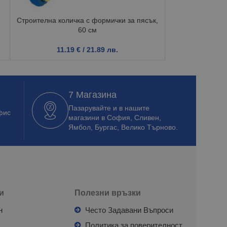
3.0
Строителна количка с формички за пясък,
60 см
11.19
€
/ 21.89 лв.
7 Магазина
Пазарувайте и в нашите
фис
магазини в София, Сливен,
Ямбол, Бургас, Велико Търново.
и
Полезни връзки
н
Често Задавани Въпроси
л
Политика за поверителност