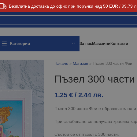
Безплатна доставка до офис при поръчки над 50 EUR / 99.79 л
За нас
Магазини
Контакти
Категории
Начало
»
Магазин
»
Пъзел 300 части Феи
Пъзел 300 части
1.25
€
/ 2.44 лв.
Пъзел 300 части Феи е образователна и
При сглобяване се получава красива кар
Състои се от пъзел с 300 части.