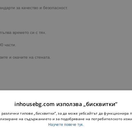
ндарти за качество и безопасност.
пълва времето си с тях.
0 части.
ите и окачите на стената.
inhousebg.com използва „бисквитки“
 различни типове „бисквитки“, за да може уебсайтът да функционира п
лизиране на съдържанието и за подобряване на потребителското изж
Научете повече тук.
ка до адрес или офис на куриерска фирма с опция преглед.