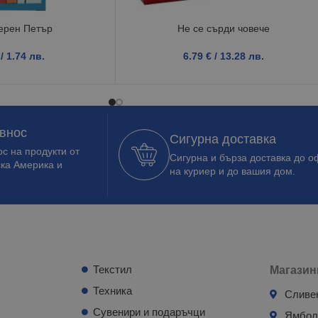
ерен Петър
Не се сърди човече
/ 1.74 лв.
6.79
€
/ 13.28 лв.
 внос
Сигурна доставка
с на продукти от
Сигурна и бърза доставка до о
ска Америка и
на куриер и до вашия дом.
Текстил
Магазин
Техника
Сливе
Сувенири и подаръчци
Ямбо