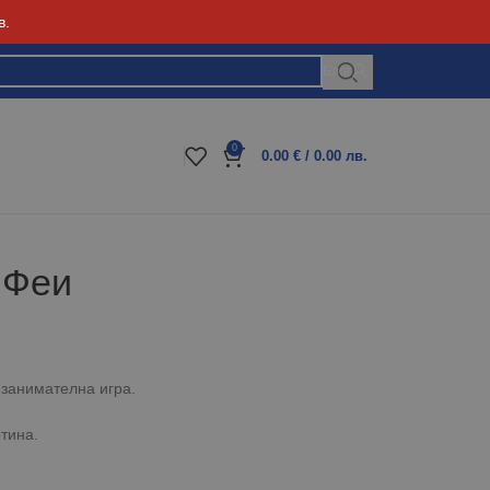
в.
Блог
0
0.00
€
/ 0.00 лв.
 Феи
 занимателна игра.
тина.