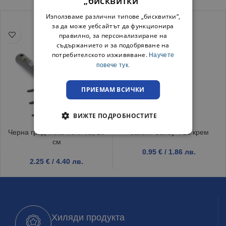
„бисквитки“
Използваме различни типове „бисквитки“,
за да може уебсайтът да функционира
правилно, за персонализиране на
съдържанието и за подобряване на
потребителското изживяване.
Научете
повече тук.
ПРИЕМАМ ВСИЧКИ
ВИЖТЕ ПОДРОБНОСТИТЕ
Черна градинска мотичка, 29
Саксия Sandy Ф10 крем
см
0.95
€
/ 1.86 лв.
2.25
€
/ 4.40 лв.
Хиляди продукта