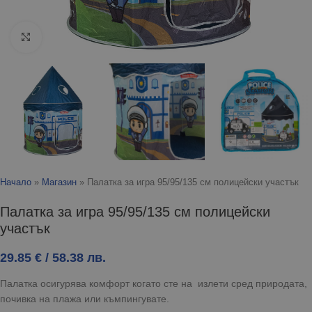
Click to enlarge
Начало
»
Магазин
»
Палатка за игра 95/95/135 см полицейски участък
Палатка за игра 95/95/135 см полицейски
участък
29.85
€
/ 58.38 лв.
Палатка осигурява комфорт когато сте на излети сред природата,
почивка на плажа или къмпингувате.