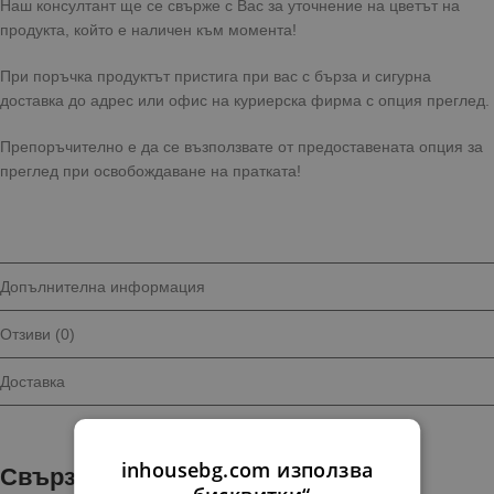
Наш консултант ще се свърже с Вас за уточнение на цветът на
продукта, който е наличен към момента!
При поръчка продуктът пристига при вас с бърза и сигурна
доставка до адрес или офис на куриерска фирма с опция преглед.
Препоръчително е да се възползвате от предоставената опция за
преглед при освобождаване на пратката!
Допълнителна информация
Отзиви (0)
Доставка
inhousebg.com използва
Свързани продукти