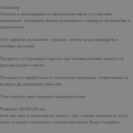
Описание
Палатка е произведена от висококачествени и устойчиви
материали, съобразно всички установени стандарти за качество и
безопасност.
Тя е идеална за къмпинг, туризъм, излети сред природата и
почивка на плажа.
Продуктът е подходящ подслон при полеви условия защото се
разгъва бързо и лесно.
Палатката е изработена от синтетичен материал, позволяващ на
въздуха да циркулира през нея.
Тази палатка има следните характеристики:
Размери :95/95/135 см
Към нея има и транспортна чанта с цип с малки размери и тегло,
които я правят неизменен спътник във всяко Ваше пътуване.