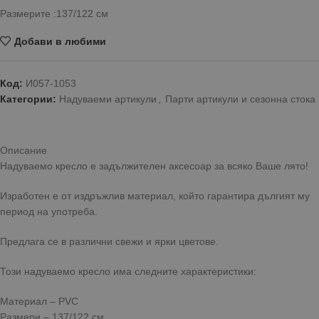
Размерите :137/122 см
Добави в любими
Код:
И057-1053
Категории:
Надуваеми артикули
,
Парти артикули и сезонна стока
Описание
Надуваемо кресло е задължителен аксесоар за всяко Ваше лято!
Изработен е от издръжлив материал, който гарантира дългият му
период на употреба.
Предлага се в различни свежи и ярки цветове.
Този надуваемо кресло има следните характеристики:
Материал – PVC
Размери – 137/122 см