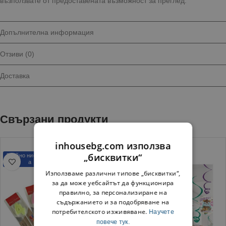
възползвате от предоставената възможност за преглед.
Допълнителна информация
Отзиви (0)
Доставка
Свързани продукти
inhousebg.com използва
„бисквитки“
Трайно ниска цен
Трайно ниска цен
а
а
Използваме различни типове „бисквитки“,
за да може уебсайтът да функционира
правилно, за персонализиране на
съдържанието и за подобряване на
потребителското изживяване.
Научете
повече тук.