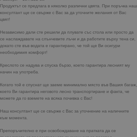
Продуктът се предлага в няколко различни цвята. При поръчка наш
консултант ще се свърже с Вас за да уточните желания от Вас
цвят!
Независимо дали сте решили да плувате със стола или просто да
се наслаждавате на слънчевите лъчи и да работите върху тена си,
докато сте във водата е гарантирано, че той ще Ви осигури
необходимия комфорт!
Креслото се надува и спуска бързо, което гарантира лесният му
начин на употреба.
Когато той е спуснат ще заеме минимално място във Вашия багаж,
което Ви гарантира неговото лесно транспортиране и факта, че
можете да го вземете на всяка почивка с Вас!
Наш консултант ще се свърже с Вас за уточнение на наличните
към момента.
Препоръчително е при освобождаване на пратката да се