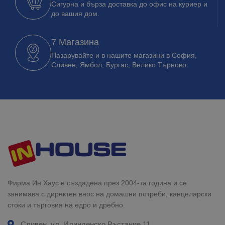
Сигурна и бърза доставка до офис на куриер и
до вашия дом.
7 Магазина
Пазарувайте и в нашите магазини в София,
Сливен, Ямбол, Бургас, Велико Търново.
Фирма Ин Хаус е създадена през 2004-та година и се
занимава с директен внос на домашни потреби, канцеларски
стоки и търговия на едро и дребно.
Сливен, ул. Илинденско Въстание 11