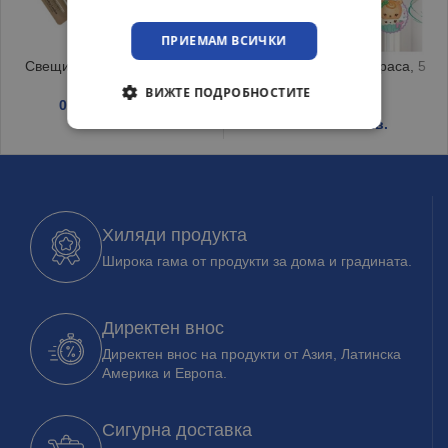
ПРИЕМАМ ВСИЧКИ
Свещичка за торта 4 Neon
Парти спирали за украса, 5
броя
ВИЖТЕ ПОДРОБНОСТИТЕ
0.18
€
/ 0.35 лв.
0.92
€
/ 1.80 лв.
Хиляди продукта
Широка гама от продукти за дома и градината.
Директен внос
Директен внос на продукти от Азия, Латинска
Америка и Европа.
Сигурна доставка