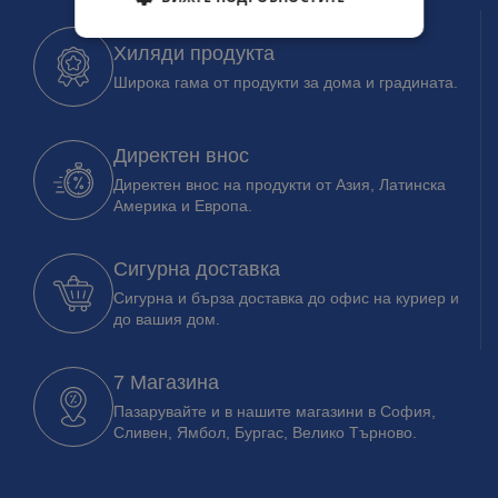
Хиляди продукта
Широка гама от продукти за дома и градината.
Директен внос
Директен внос на продукти от Азия, Латинска
Америка и Европа.
Сигурна доставка
Сигурна и бърза доставка до офис на куриер и
до вашия дом.
7 Магазина
Пазарувайте и в нашите магазини в София,
Сливен, Ямбол, Бургас, Велико Търново.