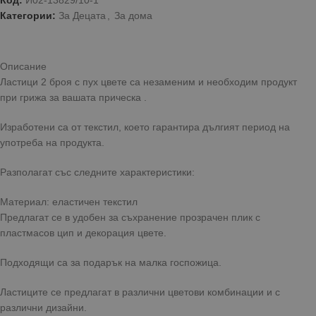
Код:
И02-13829/10-1
Категории:
За Децата
,
За дома
Описание
Ластици 2 броя с пух цвете са незаменим и необходим продукт
при грижа за вашата прическа .
Изработени са от текстил, което гарантира дългият период на
употреба на продукта.
Разполагат със следните характеристики:
Материал: еластичен текстил
Предлагат се в удобен за съхранение прозрачен плик с
пластмасов цип и декорация цвете.
Подходящи са за подарък на малка госпожица.
Ластиците се предлагат в различни цветови комбинации и с
различни дизайни.