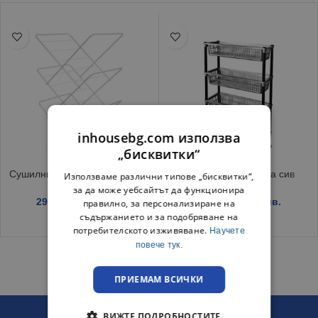
inhousebg.com използва
„бисквитки“
Сушилник за дрехи Хармония
Стелаж четири нива сив
Използваме различни типове „бисквитки“,
за да може уебсайтът да функционира
29.15
€
/ 57.00 лв.
14.15
€
/ 27.67 лв.
правилно, за персонализиране на
съдържанието и за подобряване на
потребителското изживяване.
Научете
повече тук.
ПРИЕМАМ ВСИЧКИ
ВИЖТЕ ПОДРОБНОСТИТЕ