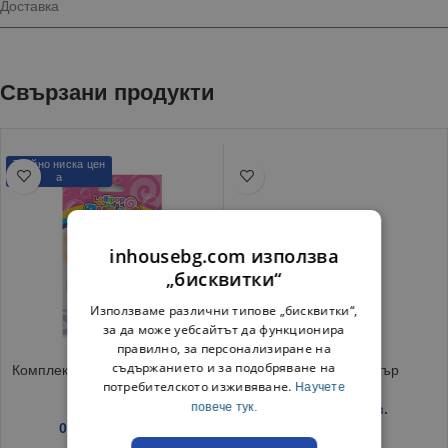
Доставка
Свързани продукти
Трайно ниска цен
а
inhousebg.com използва
„бисквитки“
Използваме различни типове „бисквитки“,
за да може уебсайтът да функционира
правилно, за персонализиране на
съдържанието и за подобряване на
Комплект играчка за сапунени
Карти Черен Петър
потребителското изживяване.
Научете
балони 3 бр
повече тук.
0.89
€
/ 1.74 лв.
0.64
€
/ 1.25 лв.