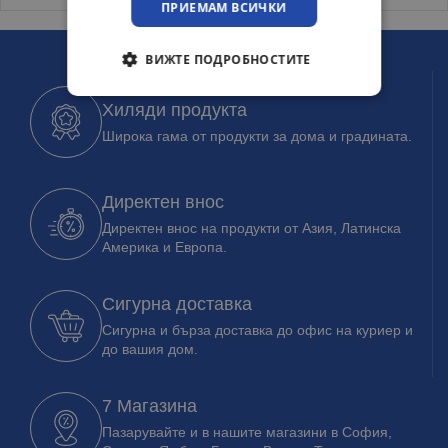
ПРИЕМАМ ВСИЧКИ
ВИЖТЕ ПОДРОБНОСТИТЕ
Хиляди продукта
Широка гама от продукти за дома и градината.
Директен внос
Директен внос на продукти от Азия, Латинска
Америка и Европа.
Сигурна доставка
Сигурна и бърза доставка до офис на куриер и
до вашия дом.
7 Магазина
Пазарувайте и в нашите магазини в София,