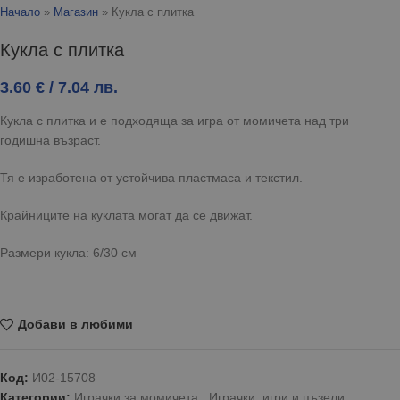
Начало
»
Магазин
»
Кукла с плитка
Кукла с плитка
3.60
€
/ 7.04 лв.
Кукла с плитка и е подходяща за игра от момичета над три
годишна възраст.
Тя е изработена от устойчива пластмаса и текстил.
Крайниците на куклата могат да се движат.
Размери кукла: 6/30 см
Добави в любими
Код:
И02-15708
Категории:
Играчки за момичета
,
Играчки, игри и пъзели