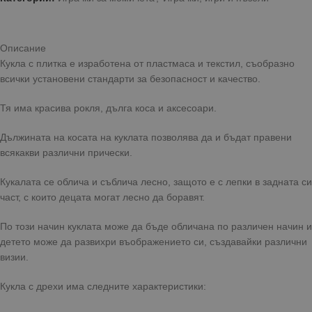
Описание
Кукла с плитка е изработена от пластмаса и текстил, съобразно
всички установени стандарти за безопасност и качество.
Тя има красива рокля, дълга коса и аксесоари.
Дължината на косата на куклата позволява да и бъдат правени
всякакви различни прически.
Кукалата се облича и съблича лесно, защото е с лепки в задната си
част, с които децата могат лесно да боравят.
По този начин куклата може да бъде обличана по различен начин и
детето може да развихри въображението си, създавайки различни
визии.
Кукла с дрехи има следните характеристики: