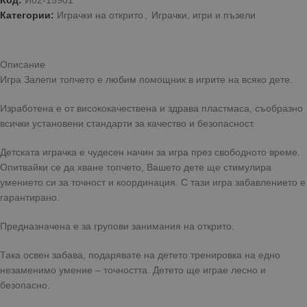
Код:
И02-15901
Категории:
Играчки на открито
,
Играчки, игри и пъзели
Описание
Игра Залепи топчето е любим помощник в игрите на всяко дете.
Изработена е от висококачествена и здрава пластмаса, съобразно
всички установени стандарти за качество и безопасност.
Детската играчка е чудесен начин за игра през свободното време.
Опитвайки се да хване топчето, Вашето дете ще стимулира
умението си за точност и координация. С тази игра забавлението е
гарантирано.
Предназначена е за групови занимания на открито.
Така освен забава, подарявате на детето тренировка на едно
незаменимо умение – точността. Детето ще играе лесно и
безопасно.