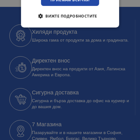
ВИЖТЕ ПОДРОБНОСТИТЕ
Хиляди продукта
Широка гама от продукти за дома и градината.
Директен внос
Директен внос на продукти от Азия, Латинска
Америка и Европа.
Сигурна доставка
Сигурна и бърза доставка до офис на куриер и
до вашия дом.
7 Магазина
Пазарувайте и в нашите магазини в София,
Сливен, Ямбол, Бургас, Велико Търново.