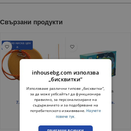
Свързани продукти
Трайно ниска цен
а
inhousebg.com използва
„бисквитки“
Използваме различни типове „бисквитки“,
Люлка кръг
Водна пързалка
за да може уебсайтът да функционира
правилно, за персонализиране на
7.89
€
/ 15.43 лв.
6.23
€
/ 12.18 лв.
съдържанието и за подобряване на
потребителското изживяване.
Научете
повече тук.
ПРИЕМАМ ВСИЧКИ