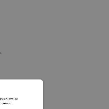
е.
равилно, за
ивяване.