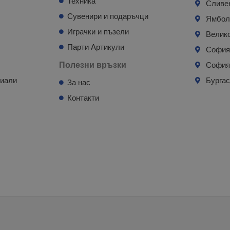
Техника
Сливе
Сувенири и подаръчци
Ямбо
Играчки и пъзели
Велик
Парти Артикули
Софи
Полезни връзки
София
риали
Бурга
За нас
Контакти