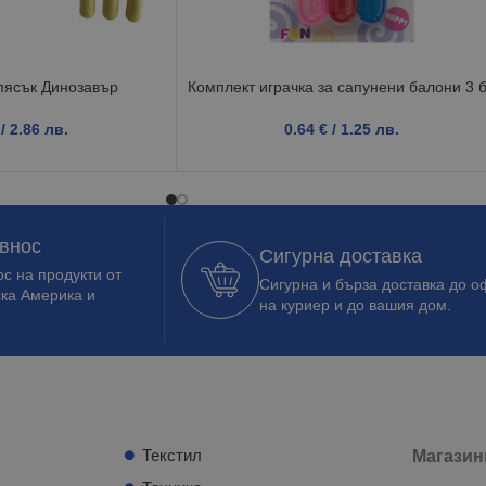
пясък Динозавър
Комплект играчка за сапунени балони 3 
/ 2.86 лв.
0.64
€
/ 1.25 лв.
 внос
Сигурна доставка
с на продукти от
Сигурна и бърза доставка до о
ска Америка и
на куриер и до вашия дом.
Текстил
Магазин