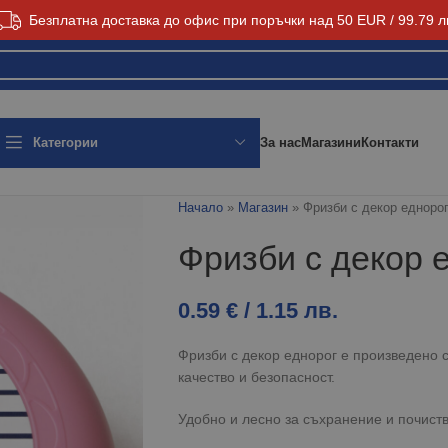
Безплатна доставка до офис при поръчки над 50 EUR / 99.79 л
За нас
Магазини
Контакти
Категории
Начало
»
Магазин
»
Фризби с декор едноро
Фризби с декор 
0.59
€
/ 1.15 лв.
Фризби с декор еднорог е произведено 
качество и безопасност.
Удобно и лесно за съхранение и почист