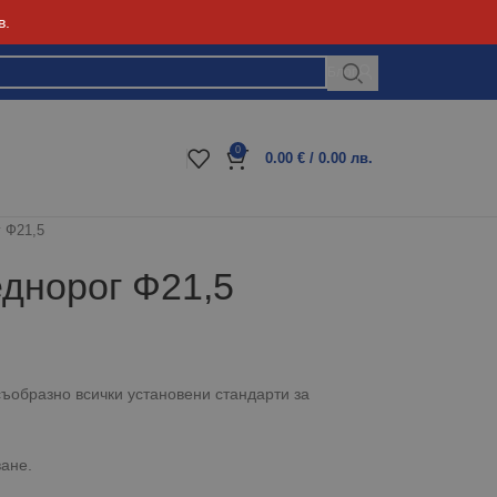
в.
Блог
0
0.00
€
/ 0.00 лв.
г Ф21,5
еднорог Ф21,5
съобразно всички установени стандарти за
ване.