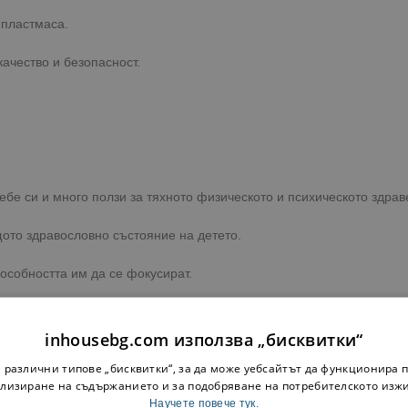
 пластмаса.
ачество и безопасност.
себе си и много ползи за тяхното физическото и психическото здрав
щото здравословно състояние на детето.
особността им да се фокусират.
детето.
inhousebg.com използва „бисквитки“
 различни типове „бисквитки“, за да може уебсайтът да функционира п
лизиране на съдържанието и за подобряване на потребителското изж
растен.
Научете повече тук.