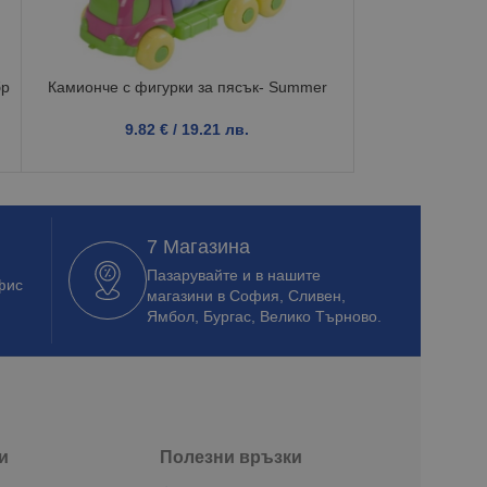
бр
Камионче с фигурки за пясък- Summer
Насто
9.82
€
/ 19.21 лв.
3.7
7 Магазина
Пазарувайте и в нашите
фис
магазини в София, Сливен,
Ямбол, Бургас, Велико Търново.
и
Полезни връзки