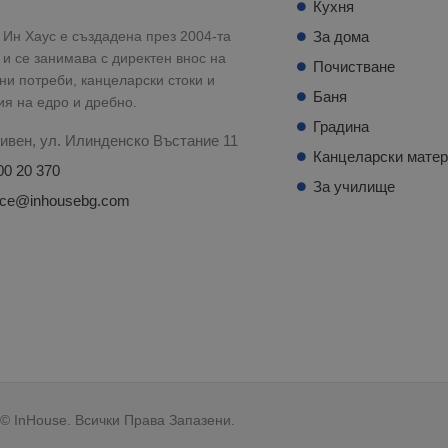
Кухня
Ин Хаус е създадена през 2004-та
За дома
 и се занимава с директен внос на
Почистване
и потреби, канцеларски стоки и
Баня
ия на едро и дребно.
Градина
ивен, ул. Илинденско Въстание 11
Канцеларски мате
00 20 370
За училище
fice@inhousebg.com
© InHouse. Всички Права Запазени.