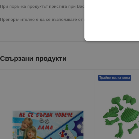
При поръчка продуктът пристига при Вас с бърза и сигурна достав
Препоръчително е да се възползвате от предоставената опция за 
Свързани продукти
Трайно ниска цена