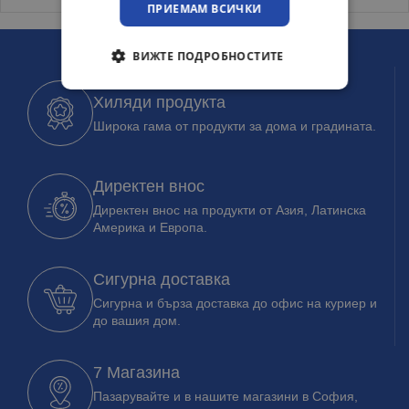
ПРИЕМАМ ВСИЧКИ
ВИЖТЕ ПОДРОБНОСТИТЕ
Хиляди продукта
Широка гама от продукти за дома и градината.
Директен внос
Директен внос на продукти от Азия, Латинска
Америка и Европа.
Сигурна доставка
Сигурна и бърза доставка до офис на куриер и
до вашия дом.
7 Магазина
Пазарувайте и в нашите магазини в София,