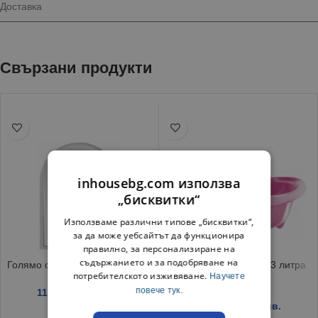
Доставка
Свързани продукти
inhousebg.com използва
„бисквитки“
Използваме различни типове „бисквитки“,
за да може уебсайтът да функционира
правилно, за персонализиране на
съдържанието и за подобряване на
Голямо огледало арка мрамор
Бебешка вана Пате 43 литра
потребителското изживяване.
Научете
розово
повече тук.
11.20
€
/ 21.91 лв.
11.15
€
/ 21.81 лв.