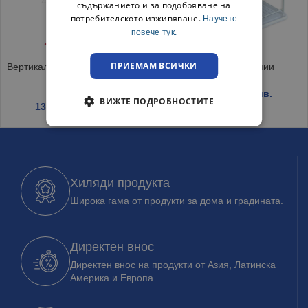
съдържанието и за подобряване на
потребителското изживяване.
Научете
повече тук.
ПРИЕМАМ ВСИЧКИ
Вертикален сушилник за дрехи
Сушилник за чинии
53x60x90 см
10.40
€
/ 20.34 лв.
ВИЖТЕ ПОДРОБНОСТИТЕ
13.55
€
/ 26.50 лв.
Хиляди продукта
Широка гама от продукти за дома и градината.
Директен внос
Директен внос на продукти от Азия, Латинска
Америка и Европа.