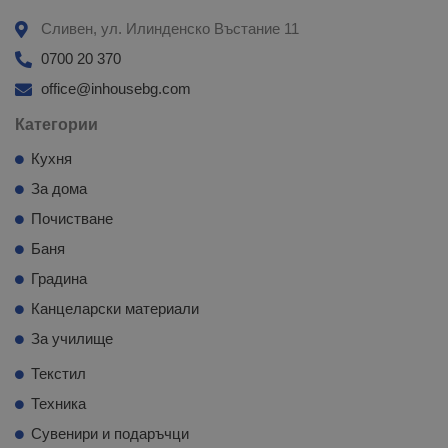
Сливен, ул. Илинденско Въстание 11
0700 20 370
office@inhousebg.com
Категории
Кухня
За дома
Почистване
Баня
Градина
Канцеларски материали
За училище
Текстил
Техника
Сувенири и подаръчци