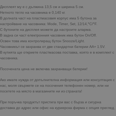
Дисплеят му е с дължина 13,5 см и ширина 5 см.
Нетното тегло на часовника е 0,140 кг.
В долната част на пластмасовия корпус има 5 бутона за
настройване на часовника: Mode, Timer, Set, 12/14,
°
C/
°
F.
С бутоните на дисплея можете да настроите аларма.
В задна си част електронния часовник има бутон On/Off.
Освен това има контролиращ бутон Snooze/Light.
Часовникът се захранва от две стандартни батерии АА+ 1.5V.
В кутията ще откриете пластмасова поставка, която е в комплект с
часовника.
Посочената цена не включва захранващи батерии!
Ако имате нужда от допълнителна информация или консултация с
нас, моля свържете се на посочения телефонен номер, или ни
посетете на място в магазините ни из страната!
При поръчка продуктът пристига при вас с бърза и сигурна
доставка до адрес или офис на куриерска фирма с опция преглед.