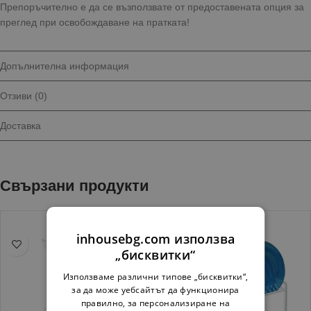
Препоръчително е да се възползвате от предоставената опция за
преглед при освобождаване на пратката!
Допълнителна информация
Отзиви (0)
Доставка
Свързани продукти
inhousebg.com използва
„бисквитки“
Използваме различни типове „бисквитки“,
за да може уебсайтът да функционира
правилно, за персонализиране на