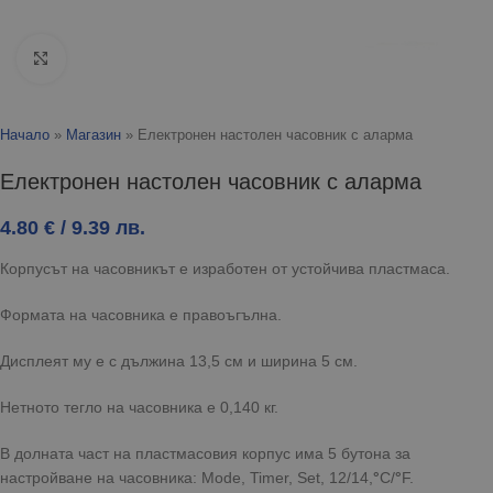
Click to enlarge
Начало
»
Магазин
»
Електронен настолен часовник с аларма
Електронен настолен часовник с аларма
4.80
€
/ 9.39 лв.
Корпусът на часовникът е изработен от устойчива пластмаса.
Формата на часовника е правоъгълна.
Дисплеят му е с дължина 13,5 см и ширина 5 см.
Нетното тегло на часовника е 0,140 кг.
В долната част на пластмасовия корпус има 5 бутона за
настройване на часовника: Mode, Timer, Set, 12/14,
°
C/
°
F.