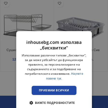
inhousebg.com използва
„бисквитки“
Сушилник за чинии Никел
Сушилник за чинии Сив
Използваме различни типове „бисквитки“,
12.99
€
/ 25.41 лв.
3.99
€
/ 7.80 лв.
за да може уебсайтът да функционира
правилно, за персонализиране на
съдържанието и за подобряване на
потребителското изживяване.
Научете
повече тук.
ПРИЕМАМ ВСИЧКИ
ВИЖТЕ ПОДРОБНОСТИТЕ