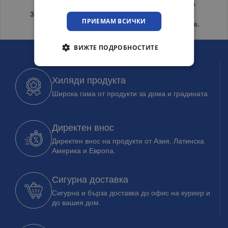
120/150 Бордо
3.59
€
/ 7.02 лв.
ПРИЕМАМ ВСИЧКИ
6.45
€
/ 12.62 лв.
ВИЖТЕ ПОДРОБНОСТИТЕ
Хиляди продукта
Широка гама от продукти за дома и градината.
Директен внос
Директен внос на продукти от Азия, Латинска
Америка и Европа.
Сигурна доставка
Сигурна и бърза доставка до офис на куриер и
до вашия дом.