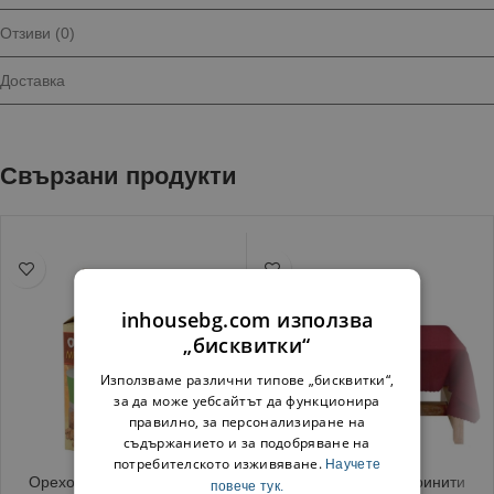
Отзиви (0)
Доставка
Свързани продукти
inhousebg.com използва
„бисквитки“
Използваме различни типове „бисквитки“,
за да може уебсайтът да функционира
правилно, за персонализиране на
съдържанието и за подобряване на
потребителското изживяване.
Научете
Орехомелачка с бурканче
Покривка за маса Тринити
повече тук.