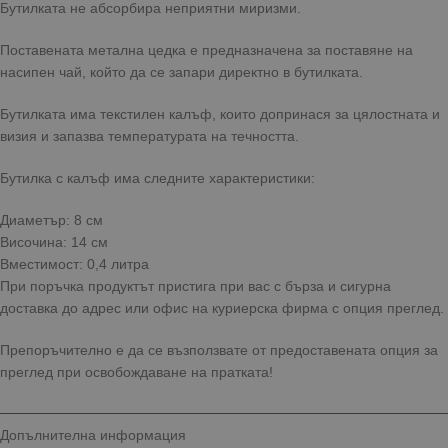
Бутилката не абсорбира неприятни миризми.
Поставената метална цедка е предназначена за поставяне на
насипен чай, който да се запари директно в бутилката.
Бутилката има текстилен калъф, които допринася за цялостната и
визия и запазва температурата на течността.
Бутилка с калъф има следните характеристики:
Диаметър: 8 см
Височина: 14 см
Вместимост: 0,4 литра
При поръчка продуктът пристига при вас с бърза и сигурна
доставка до адрес или офис на куриерска фирма с опция преглед.
Препоръчително е да се възползвате от предоставената опция за
преглед при освобождаване на пратката!
Допълнителна информация