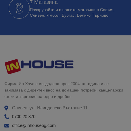
7 Магазина
Пазарувайте и в нашите магазини в София,
Сливен, Ямбол, Бургас, Велико Търново.
Фирма Ин Хаус е създадена през 2004-та година и се
занимава с директен внос на домашни потреби, канцеларски
стоки и търговия на едро и дребно.
Сливен, ул. Илинденско Въстание 11
0700 20 370
office@inhousebg.com