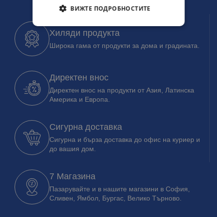
ВИЖТЕ ПОДРОБНОСТИТЕ
Хиляди продукта
Широка гама от продукти за дома и градината.
Директен внос
Директен внос на продукти от Азия, Латинска
Америка и Европа.
Сигурна доставка
Сигурна и бърза доставка до офис на куриер и
до вашия дом.
7 Магазина
Пазарувайте и в нашите магазини в София,
Сливен, Ямбол, Бургас, Велико Търново.