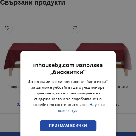
Свързани продукти
inhousebg.com използва
„бисквитки“
Използваме различни типове „бисквитки“,
Покривка за маса Тринити
Покривка за маса Тринити
за да може уебсайтът да функционира
150/220 Бордо
120/150 Бордо
правилно, за персонализиране на
съдържанието и за подобряване на
9.19
€
/ 17.97 лв.
6.45
€
/ 12.62 лв.
потребителското изживяване.
Научете
повече тук.
ПРИЕМАМ ВСИЧКИ