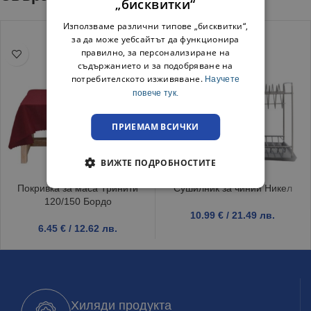
„бисквитки“
Използваме различни типове „бисквитки“,
за да може уебсайтът да функционира
правилно, за персонализиране на
съдържанието и за подобряване на
потребителското изживяване.
Научете
повече тук.
ПРИЕМАМ ВСИЧКИ
ВИЖТЕ ПОДРОБНОСТИТЕ
Покривка за маса Тринити
Сушилник за чинии Никел
120/150 Бордо
10.99
€
/ 21.49 лв.
6.45
€
/ 12.62 лв.
Хиляди продукта