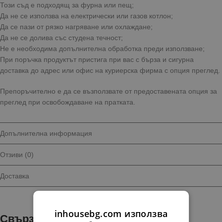
Този съд е подходящ за фурна или пещ;
Да не се използва на електрически или газов котлон;
Да се пази от рязко нагряване или охлаждане;
Да не се долива със студена течност;
Не е необходима допълнителна обработка преди използване;
При поръчка продуктът пристига при вас с бърза и сигурна
доставка до адрес или офис на куриерска фирма с опция преглед.
Препоръчително е да се възползвате от предоставената опция за
преглед при освобождаване на пратката.
Допълнителна информация
Отзиви (0)
Доставка
inhousebg.com използва
Свързани продукти