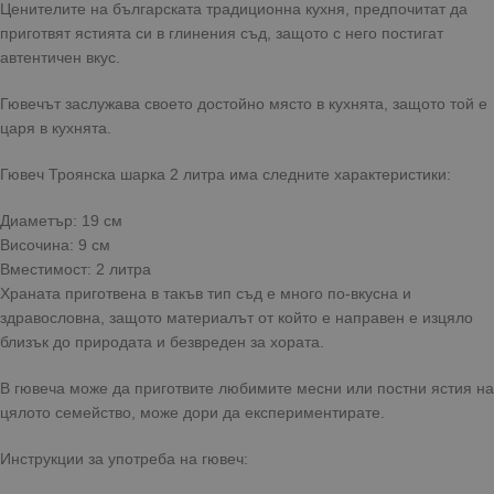
Ценителите на българската традиционна кухня, предпочитат да
приготвят ястията си в глинения съд, защото с него постигат
автентичен вкус.
Гювечът заслужава своето достойно място в кухнята, защото той е
царя в кухнята.
Гювеч Троянска шарка 2 литра има следните характеристики:
Диаметър: 19 см
Височина: 9 см
Вместимост: 2 литра
Храната приготвена в такъв тип съд е много по-вкусна и
здравословна, защото материалът от който е направен е изцяло
близък до природата и безвреден за хората.
В гювеча може да приготвите любимите месни или постни ястия на
цялото семейство, може дори да експериментирате.
Инструкции за употреба на гювеч: