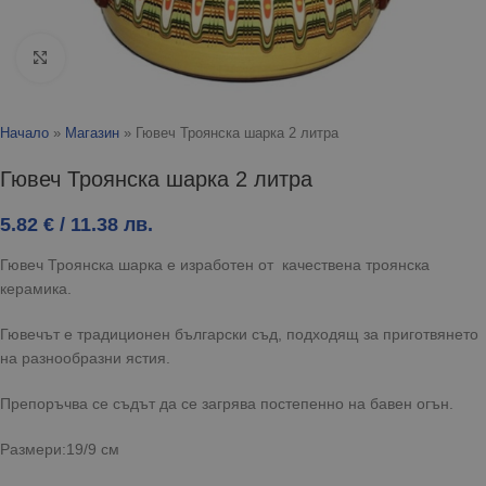
Click to enlarge
Начало
»
Магазин
»
Гювеч Троянска шарка 2 литра
Гювеч Троянска шарка 2 литра
5.82
€
/ 11.38 лв.
Гювеч Троянска шарка е изработен от качествена троянска
керамика.
Гювечът е традиционен български съд, подходящ за приготвянето
на разнообразни ястия.
Препоръчва се съдът да се загрява постепенно на бавен огън.
Размери:19/9 см