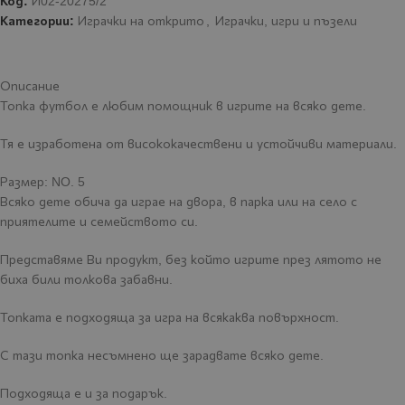
Код:
И02-20275/2
Категории:
Играчки на открито
,
Играчки, игри и пъзели
Описание
Топка футбол е любим помощник в игрите на всяко дете.
Тя е изработена от висококачествени и устойчиви материали.
Размер: NO. 5
Всяко дете обича да играе на двора, в парка или на село с
приятелите и семейството си.
Представяме Ви продукт, без който игрите през лятото не
биха били толкова забавни.
Топката е подходяща за игра на всякаква повърхност.
С тази топка несъмнено ще зарадвате всяко дете.
Подходяща е и за подарък.