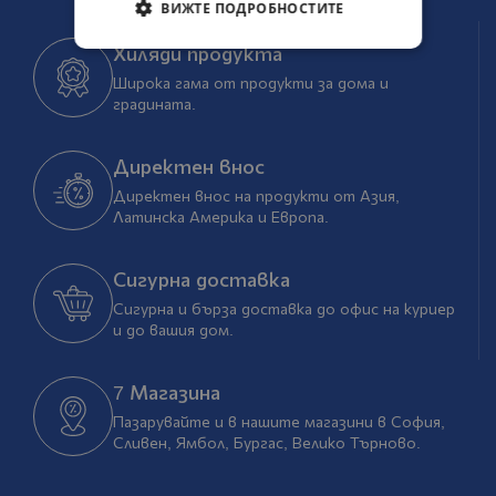
ВИЖТЕ ПОДРОБНОСТИТЕ
Хиляди продукта
Широка гама от продукти за дома и
градината.
Директен внос
Директен внос на продукти от Азия,
Латинска Америка и Европа.
Сигурна доставка
Сигурна и бърза доставка до офис на куриер
и до вашия дом.
7 Магазина
Пазарувайте и в нашите магазини в София,
Сливен, Ямбол, Бургас, Велико Търново.