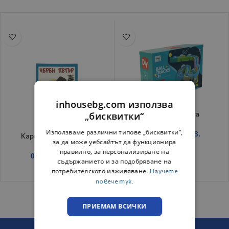
inhousebg.com използва
„бисквитки“
Водна пързалка
Използваме различни типове „бисквитки“,
6.23
€
/ 12.18 лв.
Карти Черен Петър
за да може уебсайтът да функционира
правилно, за персонализиране на
0.89
€
/ 1.74 лв.
съдържанието и за подобряване на
потребителското изживяване.
Научете
повече тук.
ПРИЕМАМ ВСИЧКИ