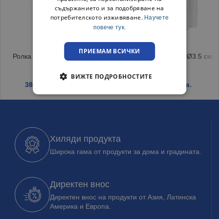
съдържанието и за подобряване на
потребителското изживяване.
Научете
повече тук.
ПРИЕМАМ ВСИЧКИ
Ролка термо етикети Бели
Ролки за касов апарат Ø3.5 см,
56/43 мм
18 бр
ВИЖТЕ ПОДРОБНОСТИТЕ
38.60
€
/ 75.50 лв.
5.99
€
/ 11.72 лв.
Хиляди продукта
Широка гама от продукти за дома и градината.
Директен внос
Директен внос на продукти от Азия, Латинска
Америка и Европа.