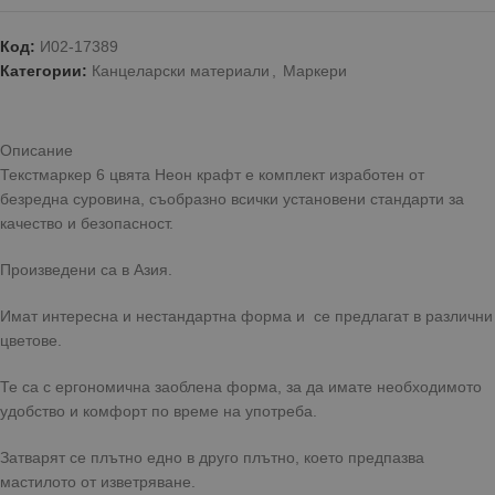
Код:
И02-17389
Категории:
Канцеларски материали
,
Маркери
Описание
Текстмаркер 6 цвята Неон крафт е комплект изработен от
безредна суровина, съобразно всички установени стандарти за
качество и безопасност.
Произведени са в Азия.
Имат интересна и нестандартна форма и се предлагат в различни
цветове.
Те са с ергономична заоблена форма, за да имате необходимото
удобство и комфорт по време на употреба.
Затварят се плътно едно в друго плътно, което предпазва
мастилото от изветряване.