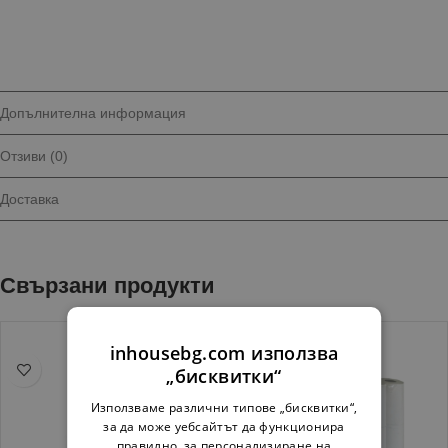
Допълнителна информация
Отзиви (0)
Доставка
Свързани продукти
inhousebg.com използва
„бисквитки“
Използваме различни типове „бисквитки“,
за да може уебсайтът да функционира
правилно, за персонализиране на