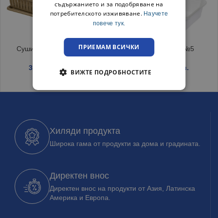
съдържанието и за подобряване на
потребителското изживяване.
Научете
повече тук.
ПРИЕМАМ ВСИЧКИ
Сушилник за чинии Беж
Тава за сирене №5
3.99
€
/ 7.80 лв.
4.29
€
/ 8.39 лв.
ВИЖТЕ ПОДРОБНОСТИТЕ
Хиляди продукта
Широка гама от продукти за дома и градината.
Директен внос
Директен внос на продукти от Азия, Латинска
Америка и Европа.