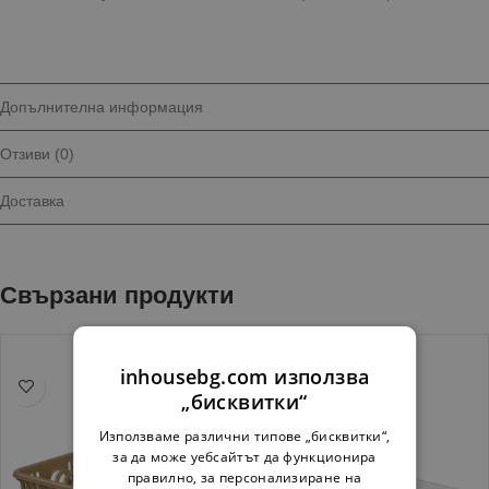
Допълнителна информация
Отзиви (0)
Доставка
Свързани продукти
inhousebg.com използва
„бисквитки“
Използваме различни типове „бисквитки“,
за да може уебсайтът да функционира
правилно, за персонализиране на