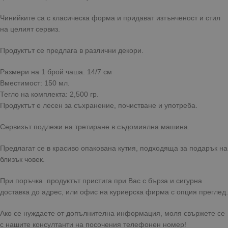
Чинийките са с класическа форма и придават изтънченост и стил
на целият сервиз.
Продуктът се предлага в различни декори.
Размери на 1 брой чаша: 14/7 см
Вместимост: 150 мл.
Тегло на комплекта: 2,500 гр.
Продуктът е лесен за съхранение, почистване и употреба.
Сервизът подлежи на третиране в съдомиялна машина.
Предлагат се в красиво опакована кутия, подходяща за подарък на
близък човек.
При поръчка продуктът пристига при Вас с бърза и сигурна
доставка до адрес, или офис на куриерска фирма с опция преглед.
Ако се нуждаете от допълнителна информация, моля свържете се
с нашите консултанти на посочения телефонен номер!