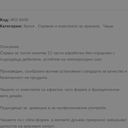
Код:
И02-8449
Категории:
Кухня
,
Сервизи и комплекти за хранене
,
Чаши
Описание
Сервиз за топли напитки 12 части изработен бял порцелан с
подходяща дебелина, устойчив на температурен шок.
Произведен, съобразно всички установени стандарти за качество и
безопасност на продукта.
Чашите от комплекта са ефектни, като форма и функционални
като дизайн.
Подходящи за домашна и за професионална употреба.
Чашките са с обла форма, а малките дръжки прекрасно завършват
целостта на красивия силует.