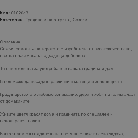
Код:
0102043
Категории:
Градина и на открито
,
Саксии
Описание
Саксия осмоъгълна теракота е изработена от висококачествена,
цветна пластмаса с подходяща дебелина.
Тя е подходяща за употреба във вашата градина и дом.
В нея може да посадите различни цъфтящи и зелени цветя.
Градинарството е любимо занимание, дори и хоби на голяма част
от домакините.
Живите цветя красят дома и градината по специален и
неподправен начин.
Както знаем отглеждането на цветя не е никак лесна задача,