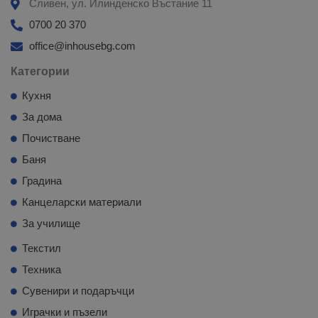
Сливен, ул. Илинденско Въстание 11
0700 20 370
office@inhousebg.com
Категории
Кухня
За дома
Почистване
Баня
Градина
Канцеларски материали
За училище
Текстил
Техника
Сувенири и подаръчци
Играчки и пъзели