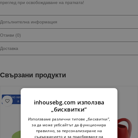
преглед при освобождаване на пратката!
Допълнителна информация
Отзиви (0)
Доставка
Свързани продукти
Трайно ниска цен
inhousebg.com използва
а
„бисквитки“
Използваме различни типове „бисквитки“,
за да може уебсайтът да функционира
правилно, за персонализиране на
съдържанието и за подобряване на