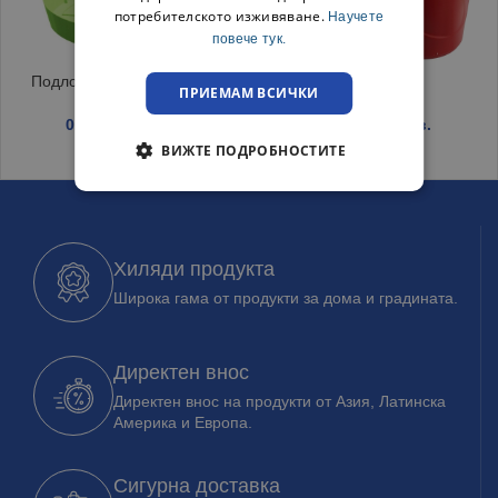
потребителското изживяване.
Научете
повече тук.
Подложка за саксия лайм
ЛЕЙКА 8.5Л.
ПРИЕМАМ ВСИЧКИ
0.81
€
/ 1.58 лв.
4.69
€
/ 9.17 лв.
ВИЖТЕ ПОДРОБНОСТИТЕ
Хиляди продукта
Широка гама от продукти за дома и градината.
Директен внос
Директен внос на продукти от Азия, Латинска
Америка и Европа.
Сигурна доставка