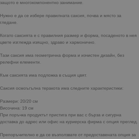
защото е многокомпонентно занимание.
Нужно е да се избере правилната саксия, почва и място за
гледане.
Когато саксията е с правилния размер и форма, посаденото в нея
цвете изглежда изящно, здраво и хармонично.
Тази саксия има геометрична форма и изчистен дизайн, без
релефни елементи.
Към саксията има подложка в същия цвят.
Саксия осмоъгълна теракота има следните характеристики:
Размери: 20/20 см
Височина: 19 см
При поръчка продуктът пристига при вас с бърза и сигурна
доставка до адрес или офис на куриерска фирма с опция преглед.
Препоръчително е да се възползвате от предоставената опция за