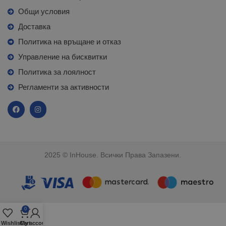
Общи условия
Доставка
Политика на връщане и отказ
Управление на бисквитки
Политика за лоялност
Регламенти за активности
2025 © InHouse. Всички Права Запазени.
0
Wishlist
Cart
My account