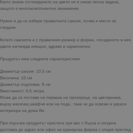
Както знаем отглеждането на цветя не е никак лесна задача,
защото е многокомпонентно занимание.
Нужно е да се избере правилната саксия, почва и място за
гледане.
Когато саксията е с правилния размер и форма, посаденото в нея
цвете изглежда изящно, здраво и хармонично.
Продуктът има следните характеристики:
Диаметър саксия: 10,5 см
Височина: 10 см
Диаметър подложка: 8 см
Вместимост: 0,6 литра
Може да се постави на перваза на прозореца, на цветарника,
върху масичка,шкафче или на пода , така че да освежи и украси
интериора на дома Ви.
При поръчка продуктът пристига при вас с бърза и сигурна
доставка до адрес или офис на куриерска фирма с опция преглед.