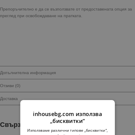
Препоръчително е да се възползвате от предоставената опция за
преглед при освобождаване на пратката.
Допълнителна информация
Отзиви (0)
Доставка
inhousebg.com използва
„бисквитки“
Свързани продукти
Използваме различни типове „бисквитки“,