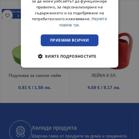
за да може уебсайтът да функционира
правилно, за персонализиране на
Трайно ниска цен
съдържанието и за подобряване на
а
потребителското изживяване.
Научете
повече тук.
ПРИЕМАМ ВСИЧКИ
ВИЖТЕ ПОДРОБНОСТИТЕ
Подложка за саксия лайм
ЛЕЙКА 8.5Л.
0.81
€
/ 1.58 лв.
4.69
€
/ 9.17 лв.
Хиляди продукта
Широка гама от продукти за дома и градината.