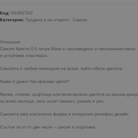
Код:
И106570/3
Категории:
Градина и на открито
,
Саксии
Описание
Саксия Кристи 0,6 литра Мока е произведена от висококачествена
и устойчива пластмаса.
Саксията е любим помощник на всеки, който обича цветята.
Какво е домът без красиви цветя?
Малки, големи, цъфтящи или вечнозелени цветята са красив декор
за всяко жилище, като носят свежест, ухание и уют.
Саксията има класическа форма и интересен релефен дизайн.
Състои се от от две части – саксия и подложка.