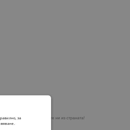
равилно, за
ете на място в магазините ни из страната!
ивяване.