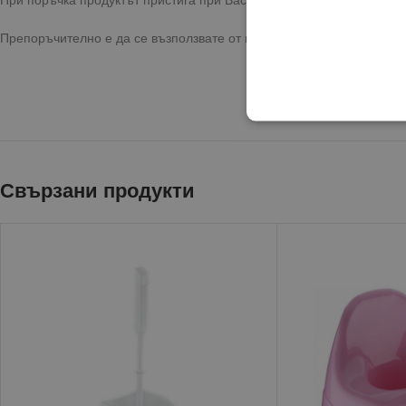
Препоръчително е да се възползвате от предоставената опция за 
Свързани продукти