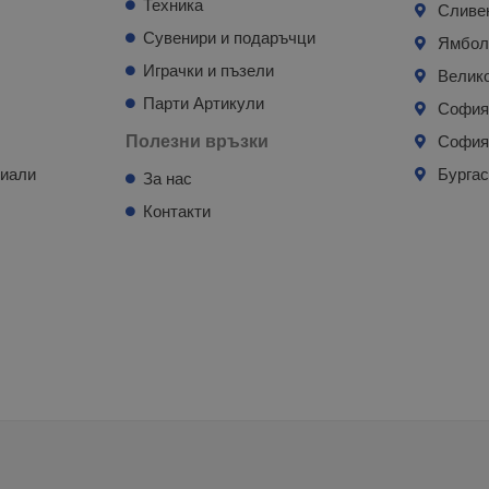
Техника
Сливе
Сувенири и подаръчци
Ямбо
Играчки и пъзели
Велик
Парти Артикули
Софи
Полезни връзки
София
риали
Бурга
За нас
Контакти