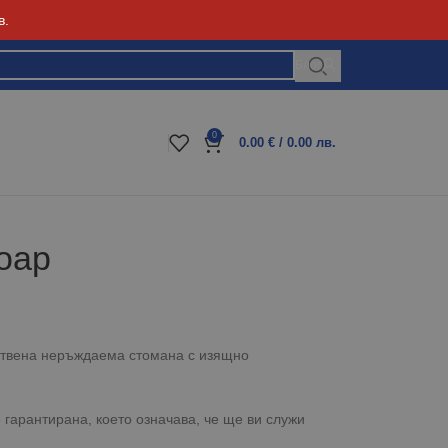
в.
Блог
0
0.00
€
/ 0.00 лв.
оар
ествена неръждаема стомана с изящно
гарантирана, което означава, че ще ви служи