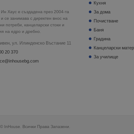
Кухня
Ин Хаус е създадена през 2004-та
За дома
 и се занимава с директен внос на
Почистване
и потреби, канцеларски стоки и
Баня
ия на едро и дребно.
Градина
ивен, ул. Илинденско Въстание 11
Канцеларски мате
00 20 370
За училище
fice@inhousebg.com
© InHouse. Всички Права Запазени.