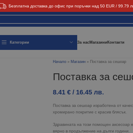
Безплатна доставка до офис при поръчки над 50 EUR / 99.79 л
За нас
Магазини
Контакти
Категории
Начало
»
Магазин
»
Поставка за сешоар
Поставка за сеш
8.41
€
/ 16.45 лв.
Поставка за сешоар изработена от кач
хромирано покритие с красив блясък.
Здравината на този помощен аксесоар е 
вярно в продължение на дълги години.