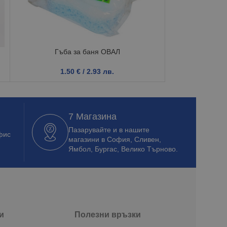
Гъба за баня ОВАЛ
Детски поставк
1.50
€
/ 2.93 лв.
1.
7 Магазина
Пазарувайте и в нашите
фис
магазини в София, Сливен,
Ямбол, Бургас, Велико Търново.
и
Полезни връзки